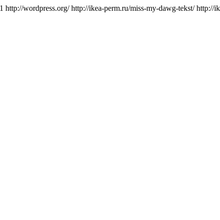
1
http://wordpress.org/
http://ikea-perm.ru/miss-my-dawg-tekst/
http://