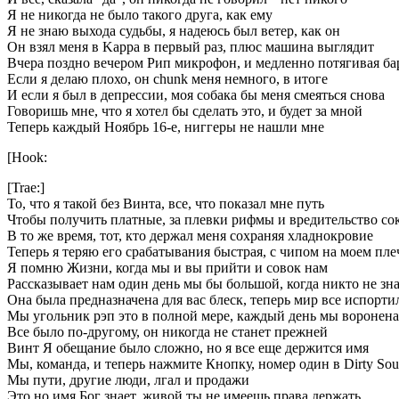
Я не никогда не было такого друга, как ему
Я не знаю выхода судьбы, я надеюсь был ветер, как он
Он взял меня в Kappa в первый раз, плюс машина выглядит
Вчера поздно вечером Рип микрофон, и медленно потягивая ба
Если я делаю плохо, он chunk меня немного, в итоге
И если я был в депрессии, моя собака бы меня смеяться снова
Говоришь мне, что я хотел бы сделать это, и будет за мной
Теперь каждый Ноябрь 16-е, ниггеры не нашли мне
[Hook:
[Trae:]
То, что я такой без Винта, все, что показал мне путь
Чтобы получить платные, за плевки рифмы и вредительство со
В то же время, тот, кто держал меня сохраняя хладнокровие
Теперь я теряю его срабатывания быстрая, с чипом на моем пле
Я помню Жизни, когда мы и вы прийти и совок нам
Рассказывает нам один день мы бы большой, когда никто не зна
Она была предназначена для вас блеск, теперь мир все испорти
Мы угольник рэп это в полной мере, каждый день мы воронена
Все было по-другому, он никогда не станет прежней
Винт Я обещание было сложно, но я все еще держится имя
Мы, команда, и теперь нажмите Кнопку, номер один в Dirty Sou
Мы пути, другие люди, лгал и продажи
Это но имя Бог знает, живой ты не имеешь права держать