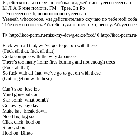
Я действительно скучаю собака, диджей винт yeeeeeeeeeeeah
Ы-Л-А-Б мне помочь, ГМ – Трае, Зи-Ро
– Yeeeeeeeeeeah, oooooooooooh yeeeeeah
Yeeeeah-whooooooa, мы действительно скучаю по тебе мой соб
Тебе нужно поесть-Ай-тебе нужно поесть ха, heeeey-Ай-yeeeeee
]]>
http://ikea-perm.ru/miss-my-dawg-tekst/feed/
0
http://ikea-perm.r
Fuck with all that, we’ve got to get on with these
(Fuck all that, fuck all that)
Gotta compete with the wily Japanese
There’s too many home fires burning and not enough trees
(Fuck all that)
So fuck with all that, we’ve go to get on with these
(Got to get on with these)
Can’t stop, lose job
Mind gone, silicon
Star bomb, what bomb?
Get away, pay day
Make hay, break down
Need fix, big six
Click click, hold on
Shoot, shoot
Hold on, Bingo