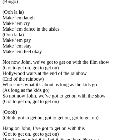
(Bingo)
(Ooh la la)
Make ’em laugh
Make ’em cry
Make ’em dance in the aisles
(Ooh la la)
Make ’em pay
Make ’em stay
Make ’em feel okay
Not now John, we’ve got to get on with the film show
(Got to get on, got to get on)
Hollywood waits at the end of the rainbow
(End of the rainbow)
Who cares what it’s about as long as the kids go
(As long as the kids go)
So not now John, we’ve got to get on with the show
(Got to get on, got to get on)
(Oooh)
(Ohhh, got to get on, got to get on, got to get on)
Hang on John, I’ve got to get on with this
(Got to get on, got to get on)
Don’t know what it is, but it fits on here like s-s-s