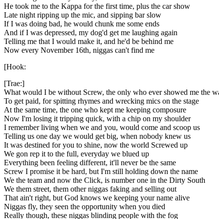
He took me to the Kappa for the first time, plus the car show
Late night ripping up the mic, and sipping bar slow
If I was doing bad, he would chunk me some ends
And if I was depressed, my dog'd get me laughing again
Telling me that I would make it, and he'd be behind me
Now every November 16th, niggas can't find me
[Hook:
[Trae:]
What would I be without Screw, the only who ever showed me the w
To get paid, for spitting rhymes and wrecking mics on the stage
At the same time, the one who kept me keeping composure
Now I'm losing it tripping quick, with a chip on my shoulder
I remember living when we and you, would come and scoop us
Telling us one day we would get big, when nobody knew us
It was destined for you to shine, now the world Screwed up
We gon rep it to the full, everyday we blued up
Everything been feeling different, it'll never be the same
Screw I promise it be hard, but I'm still holding down the name
We the team and now the Click, is number one in the Dirty South
We them street, them other niggas faking and selling out
That ain't right, but God knows we keeping your name alive
Niggas fly, they seen the opportunity when you died
Really though, these niggas blinding people with the fog