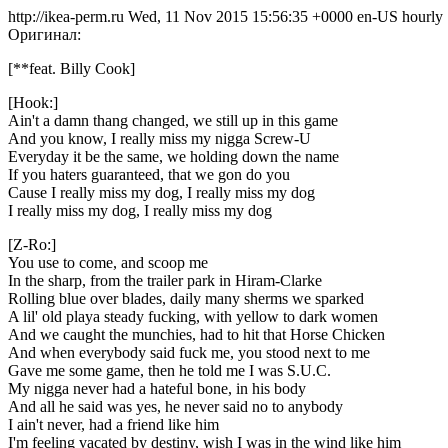
http://ikea-perm.ru
Wed, 11 Nov 2015 15:56:35 +0000
en-US
hourly
Оригинал:
[**feat. Billy Cook]
[Hook:]
Ain't a damn thang changed, we still up in this game
And you know, I really miss my nigga Screw-U
Everyday it be the same, we holding down the name
If you haters guaranteed, that we gon do you
Cause I really miss my dog, I really miss my dog
I really miss my dog, I really miss my dog
[Z-Ro:]
You use to come, and scoop me
In the sharp, from the trailer park in Hiram-Clarke
Rolling blue over blades, daily many sherms we sparked
A lil' old playa steady fucking, with yellow to dark women
And we caught the munchies, had to hit that Horse Chicken
And when everybody said fuck me, you stood next to me
Gave me some game, then he told me I was S.U.C.
My nigga never had a hateful bone, in his body
And all he said was yes, he never said no to anybody
I ain't never, had a friend like him
I'm feeling vacated by destiny, wish I was in the wind like him