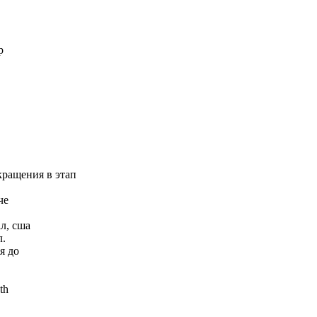
р
кращения в этап
че
л, сша
л.
я до
th