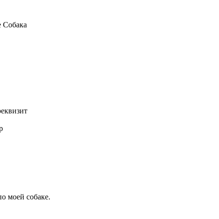
е Собака
реквизит
р
по моей собаке.