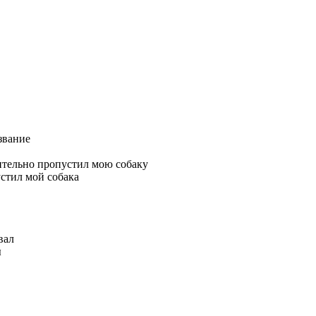
звание
вительно пропустил мою собаку
устил мой собака
вал
ы