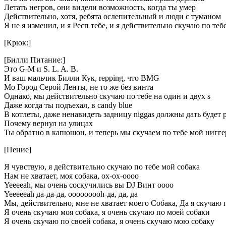
Летать негров, они видели возможность, когда ты умер
Действительно, хотя, ребята ослепительный и люди с туманом
Я не я изменил, и я Респ тебе, и я действительно скучаю по теб
[Крюк:]
[Билли Питание:]
Это G-M и S. L. A. B.
И ваш мальчик Билли Кук, repping, что BMG
Мо Город Серой Ленты, не то же без винта
Однако, мы действительно скучаю по тебе на один и двух s
Даже когда ты подъехал, в candy blue
В котлеты, даже ненавидеть задницу niggas должны дать будет 
Почему вернул на улицах
Ты обратно в капюшон, и теперь мы скучаем по тебе мой нигге
[Пение]
Я чувствую, я действительно скучаю по тебе мой собака
Нам не хватает, моя собака, ох-ох-оооо
Yeeeeah, мы очень соскучились вы DJ Винт оооо
Yeeeeeah да-да-да, ooooooooh-да, да, да
Мы, действительно, мне не хватает моего Собака, Да я скучаю 
Я очень скучаю моя собака, я очень скучаю по моей собаки
Я очень скучаю по своей собака, я очень скучаю мою собаку