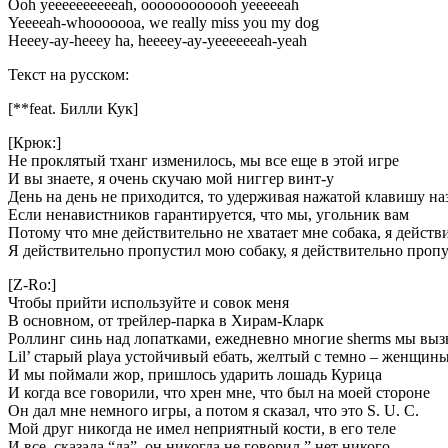
Ooh yeeeeeeeeeeah, oooooooooooh yeeeeeah
Yeeeeah-whooooooa, we really miss you my dog
Heeey-ay-heeey ha, heeeey-ay-yeeeeeeah-yeah
Текст на русском:
[**feat. Билли Кук]
[Крюк:]
Не проклятый тханг изменилось, мы все еще в этой игре
И вы знаете, я очень скучаю мой ниггер винт-у
День на день не приходится, то удерживая нажатой клавишу на
Если ненавистников гарантируется, что мы, угольник вам
Потому что мне действительно не хватает мне собака, я дейст
Я действительно пропустил мою собаку, я действительно проп
[Z-Ro:]
Чтобы прийти используйте и совок меня
В основном, от трейлер-парка в Хирам-Кларк
Роллинг синь над лопатками, ежедневно многие sherms мы выз
Lil’ старый playa устойчивый ебать, желтый с темно – женщин
И мы поймали жор, пришлось ударить лошадь Курица
И когда все говорили, что хрен мне, что был на моей стороне
Он дал мне немного игры, а потом я сказал, что это S. U. C.
Мой друг никогда не имел неприятный кости, в его теле
И все, сказала “да”, он никогда не говорил ” нет никого