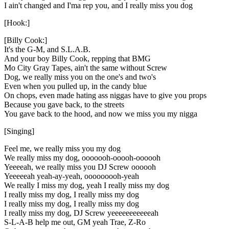
I ain't changed and I'ma rep you, and I really miss you dog
[Hook:]
[Billy Cook:]
It's the G-M, and S.L.A.B.
And your boy Billy Cook, repping that BMG
Mo City Gray Tapes, ain't the same without Screw
Dog, we really miss you on the one's and two's
Even when you pulled up, in the candy blue
On chops, even made hating ass niggas have to give you props
Because you gave back, to the streets
You gave back to the hood, and now we miss you my nigga
[Singing]
Feel me, we really miss you my dog
We really miss my dog, ooooooh-ooooh-oooooh
Yeeeeah, we really miss you DJ Screw oooooh
Yeeeeeah yeah-ay-yeah, ooooooooh-yeah
We really I miss my dog, yeah I really miss my dog
I really miss my dog, I really miss my dog
I really miss my dog, I really miss my dog
I really miss my dog, DJ Screw yeeeeeeeeeeeah
S-L-A-B help me out, GM yeah Trae, Z-Ro