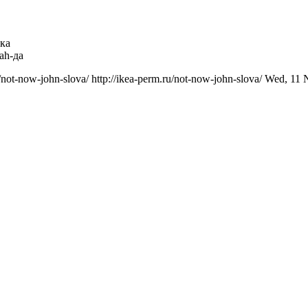
ака
ah-да
u/not-now-john-slova/
http://ikea-perm.ru/not-now-john-slova/
Wed, 11 