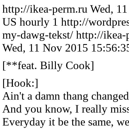
http://ikea-perm.ru
Wed, 11
US
hourly
1
http://wordpres
my-dawg-tekst/
http://ikea
Wed, 11 Nov 2015 15:56:3
[**feat. Billy Cook]
[Hook:]
Ain't a damn thang changed,
And you know, I really mi
Everyday it be the same, w