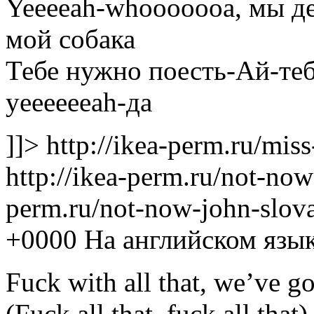
Yeeeeah-whooooooa, мы де
мой собака
Тебе нужно поесть-Ай-теб
yeeeeeeah-да
]]>
http://ikea-perm.ru/mis
http://ikea-perm.ru/not-no
perm.ru/not-now-john-slov
+0000
На английском язык
Fuck with all that, we’ve go
(Fuck all that, fuck all that)