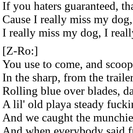
If you haters guaranteed, t
Cause I really miss my dog,
I really miss my dog, I rea
[Z-Ro:]
You use to come, and scoo
In the sharp, from the trail
Rolling blue over blades, 
A lil' old playa steady fuc
And we caught the munchies
And when everybody said f