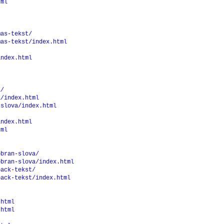
tml
mas-tekst/
mas-tekst/index.html
index.html
a/
a/index.html
-slova/index.html
index.html
tml
obran-slova/
obran-slova/index.html
back-tekst/
back-tekst/index.html
.html
.html