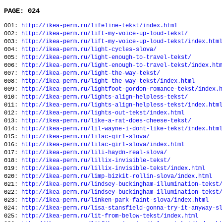
PAGE: 024
001:
http://ikea-perm.ru/lifeline-tekst/index.html
002:
http://ikea-perm.ru/lift-my-voice-up-loud-tekst/
003:
http://ikea-perm.ru/lift-my-voice-up-loud-tekst/index.htm
004:
http://ikea-perm.ru/light-cycles-slova/
005:
http://ikea-perm.ru/light-enough-to-travel-tekst/
006:
http://ikea-perm.ru/light-enough-to-travel-tekst/index.ht
007:
http://ikea-perm.ru/light-the-way-tekst/
008:
http://ikea-perm.ru/light-the-way-tekst/index.html
009:
http://ikea-perm.ru/lightfoot-gordon-romance-tekst/index.
010:
http://ikea-perm.ru/lights-align-helpless-tekst/
011:
http://ikea-perm.ru/lights-align-helpless-tekst/index.htm
012:
http://ikea-perm.ru/lights-out-tekst/index.html
013:
http://ikea-perm.ru/like-a-rat-does-cheese-tekst/
014:
http://ikea-perm.ru/lil-wayne-i-dont-like-tekst/index.htm
015:
http://ikea-perm.ru/lilac-girl-slova/
016:
http://ikea-perm.ru/lilac-girl-slova/index.html
017:
http://ikea-perm.ru/lili-haydn-real-slova/
018:
http://ikea-perm.ru/lillix-invisible-tekst/
019:
http://ikea-perm.ru/lillix-invisible-tekst/index.html
020:
http://ikea-perm.ru/limp-bizkit-rollin-slova/index.html
021:
http://ikea-perm.ru/lindsey-buckingham-illumination-tekst
022:
http://ikea-perm.ru/lindsey-buckingham-illumination-tekst
023:
http://ikea-perm.ru/linken-park-faint-slova/index.html
024:
http://ikea-perm.ru/lisa-stansfield-gonna-try-it-anyway-s
025:
http://ikea-perm.ru/lit-from-below-tekst/index.html