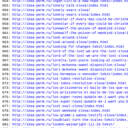
054:
http://ikea-perm.ru/logan-circle-a-new-hope-tekst/index.h
055:
http://ikea-perm.ru/lonely-talk-slova/index.html
056:
http://ikea-perm.ru/lonely-years-slova/
057:
http://ikea-perm.ru/lonely-years-slova/index.html
058:
http://ikea-perm.ru/lonestar-if-every-day-could-be-christ
059:
http://ikea-perm.ru/lonestar-if-every-day-could-be-christ
060:
http://ikea-perm.ru/lonewolf-the-poison-of-mankind-slova/
061:
http://ikea-perm.ru/lonewolf-the-poison-of-mankind-slova/
062:
http://ikea-perm.ru/look-around-slova/
063:
http://ikea-perm.ru/look-around-slova/index.html
064:
http://ikea-perm.ru/looking-for-changes-tekst/index.html
065:
http://ikea-perm.ru/lord-of-the-lost-we-are-the-lost-slov
066:
http://ikea-perm.ru/lord-of-the-lost-we-are-the-lost-slov
067:
http://ikea-perm.ru/loretta-lynn-youre-looking-at-country
068:
http://ikea-perm.ru/lori-mckenna-sweet-disposition-slova/
069:
http://ikea-perm.ru/lori-mckenna-sweet-disposition-slova/
070:
http://ikea-perm.ru/los-hermanos-o-vencedor-tekst/index.h
071:
http://ikea-perm.ru/los-lobos-revolution-slova/
072:
http://ikea-perm.ru/los-lobos-revolution-slova/index.html
073:
http://ikea-perm.ru/los-prisioneros-el-baile-de-los-que-s
074:
http://ikea-perm.ru/los-prisioneros-el-baile-de-los-que-s
075:
http://ikea-perm.ru/los-super-reyes-qudate-ms-i-want-you-
076:
http://ikea-perm.ru/los-super-reyes-qudate-ms-i-want-you-
077:
http://ikea-perm.ru/lost-soul-slova/index.html
078:
http://ikea-perm.ru/lost-weekend-slova/index.html
079:
http://ikea-perm.ru/lou-gramm-i-wanna-testify-slova/index
080:
http://ikea-perm.ru/loudblast-turn-the-scales-tekst/index
081:
http://ikea-perm.ru/loudon-wainwright-iii-10-tekst/