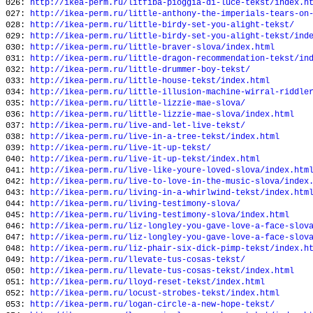
026:
http://ikea-perm.ru/litfiba-pioggia-di-luce-tekst/index.h
027:
http://ikea-perm.ru/little-anthony-the-imperials-tears-on
028:
http://ikea-perm.ru/little-birdy-set-you-alight-tekst/
029:
http://ikea-perm.ru/little-birdy-set-you-alight-tekst/ind
030:
http://ikea-perm.ru/little-braver-slova/index.html
031:
http://ikea-perm.ru/little-dragon-recommendation-tekst/in
032:
http://ikea-perm.ru/little-drummer-boy-tekst/
033:
http://ikea-perm.ru/little-house-tekst/index.html
034:
http://ikea-perm.ru/little-illusion-machine-wirral-riddle
035:
http://ikea-perm.ru/little-lizzie-mae-slova/
036:
http://ikea-perm.ru/little-lizzie-mae-slova/index.html
037:
http://ikea-perm.ru/live-and-let-live-tekst/
038:
http://ikea-perm.ru/live-in-a-tree-tekst/index.html
039:
http://ikea-perm.ru/live-it-up-tekst/
040:
http://ikea-perm.ru/live-it-up-tekst/index.html
041:
http://ikea-perm.ru/live-like-youre-loved-slova/index.htm
042:
http://ikea-perm.ru/live-to-love-in-the-music-slova/index
043:
http://ikea-perm.ru/living-in-a-whirlwind-tekst/index.htm
044:
http://ikea-perm.ru/living-testimony-slova/
045:
http://ikea-perm.ru/living-testimony-slova/index.html
046:
http://ikea-perm.ru/liz-longley-you-gave-love-a-face-slov
047:
http://ikea-perm.ru/liz-longley-you-gave-love-a-face-slov
048:
http://ikea-perm.ru/liz-phair-six-dick-pimp-tekst/index.h
049:
http://ikea-perm.ru/llevate-tus-cosas-tekst/
050:
http://ikea-perm.ru/llevate-tus-cosas-tekst/index.html
051:
http://ikea-perm.ru/lloyd-reset-tekst/index.html
052:
http://ikea-perm.ru/locust-strobes-tekst/index.html
053:
http://ikea-perm.ru/logan-circle-a-new-hope-tekst/