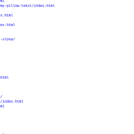
tml
-my-pillow-tekst/index.html
ex.html
dex.html
r-slova/
l
.html
l
a/
a/index.html
tml