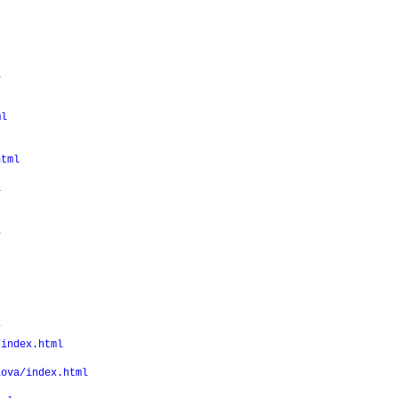
l
ml
html
l
l
/
/index.html
lova/index.html