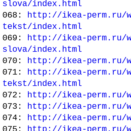
slova/index.html
068:
http://ikea-perm.ru/
tekst/index.html
069:
http://ikea-perm.ru/
slova/index.html
070:
http://ikea-perm.ru/
071:
http://ikea-perm.ru/
tekst/index.html
072:
http://ikea-perm.ru/
073:
http://ikea-perm.ru/
074:
http://ikea-perm.ru/
075:
http://ikea-perm.ru/