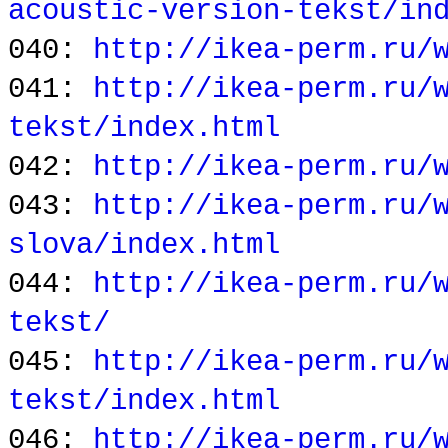
acoustic-version-tekst/in
040:
http://ikea-perm.ru/
041:
http://ikea-perm.ru/
tekst/index.html
042:
http://ikea-perm.ru/
043:
http://ikea-perm.ru/
slova/index.html
044:
http://ikea-perm.ru/
tekst/
045:
http://ikea-perm.ru/
tekst/index.html
046:
http://ikea-perm.ru/