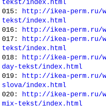
tekst/index.html
015:
http://ikea-perm.ru/
tekst/index.html
016:
http://ikea-perm.ru/
017:
http://ikea-perm.ru/
tekst/index.html
018:
http://ikea-perm.ru/
day-tekst/index.html
019:
http://ikea-perm.ru/
slova/index.html
020:
http://ikea-perm.ru/
mix-tekst/index.html