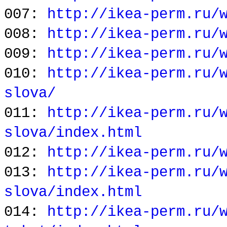
007:
http://ikea-perm.ru/
008:
http://ikea-perm.ru/
009:
http://ikea-perm.ru/
010:
http://ikea-perm.ru/
slova/
011:
http://ikea-perm.ru/
slova/index.html
012:
http://ikea-perm.ru/
013:
http://ikea-perm.ru/
slova/index.html
014:
http://ikea-perm.ru/