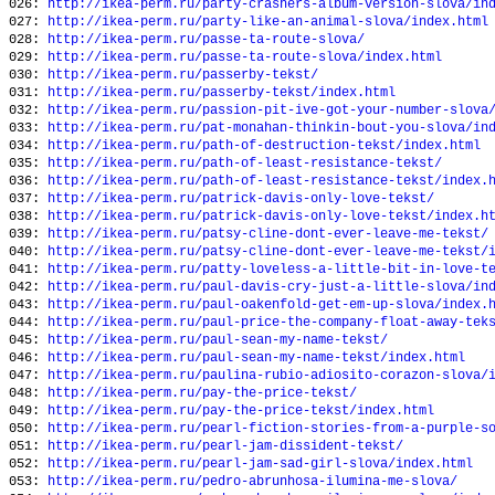
026:
http://ikea-perm.ru/party-crashers-album-version-slova/in
027:
http://ikea-perm.ru/party-like-an-animal-slova/index.html
028:
http://ikea-perm.ru/passe-ta-route-slova/
029:
http://ikea-perm.ru/passe-ta-route-slova/index.html
030:
http://ikea-perm.ru/passerby-tekst/
031:
http://ikea-perm.ru/passerby-tekst/index.html
032:
http://ikea-perm.ru/passion-pit-ive-got-your-number-slova
033:
http://ikea-perm.ru/pat-monahan-thinkin-bout-you-slova/in
034:
http://ikea-perm.ru/path-of-destruction-tekst/index.html
035:
http://ikea-perm.ru/path-of-least-resistance-tekst/
036:
http://ikea-perm.ru/path-of-least-resistance-tekst/index.
037:
http://ikea-perm.ru/patrick-davis-only-love-tekst/
038:
http://ikea-perm.ru/patrick-davis-only-love-tekst/index.h
039:
http://ikea-perm.ru/patsy-cline-dont-ever-leave-me-tekst/
040:
http://ikea-perm.ru/patsy-cline-dont-ever-leave-me-tekst/
041:
http://ikea-perm.ru/patty-loveless-a-little-bit-in-love-t
042:
http://ikea-perm.ru/paul-davis-cry-just-a-little-slova/in
043:
http://ikea-perm.ru/paul-oakenfold-get-em-up-slova/index.
044:
http://ikea-perm.ru/paul-price-the-company-float-away-tek
045:
http://ikea-perm.ru/paul-sean-my-name-tekst/
046:
http://ikea-perm.ru/paul-sean-my-name-tekst/index.html
047:
http://ikea-perm.ru/paulina-rubio-adiosito-corazon-slova/
048:
http://ikea-perm.ru/pay-the-price-tekst/
049:
http://ikea-perm.ru/pay-the-price-tekst/index.html
050:
http://ikea-perm.ru/pearl-fiction-stories-from-a-purple-s
051:
http://ikea-perm.ru/pearl-jam-dissident-tekst/
052:
http://ikea-perm.ru/pearl-jam-sad-girl-slova/index.html
053:
http://ikea-perm.ru/pedro-abrunhosa-ilumina-me-slova/