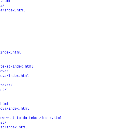
x.html
va/
va/index.html
/
/index.html
-tekst/index.html
lova/
lova/index.html
-tekst/
kst/
.html
lova/index.html
l
now-what-to-do-tekst/index.html
kst/
kst/index.html