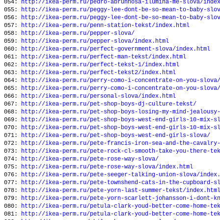
054:
http://ikea-perm.ru/pedro-abrunhosa-ilumina-me-slova/inde
055:
http://ikea-perm.ru/peggy-lee-dont-be-so-mean-to-baby-slo
056:
http://ikea-perm.ru/peggy-lee-dont-be-so-mean-to-baby-slo
057:
http://ikea-perm.ru/penn-station-tekst/index.html
058:
http://ikea-perm.ru/pepper-slova/
059:
http://ikea-perm.ru/pepper-slova/index.html
060:
http://ikea-perm.ru/perfect-government-slova/index.html
061:
http://ikea-perm.ru/perfect-man-tekst/index.html
062:
http://ikea-perm.ru/perfect-tekst-1/index.html
063:
http://ikea-perm.ru/perfect-tekst2/index.html
064:
http://ikea-perm.ru/perry-como-i-concentrate-on-you-slova
065:
http://ikea-perm.ru/perry-como-i-concentrate-on-you-slova
066:
http://ikea-perm.ru/personal-slova/index.html
067:
http://ikea-perm.ru/pet-shop-boys-dj-culture-tekst/
068:
http://ikea-perm.ru/pet-shop-boys-losing-my-mind-jealousy
069:
http://ikea-perm.ru/pet-shop-boys-west-end-girls-10-mix-s
070:
http://ikea-perm.ru/pet-shop-boys-west-end-girls-10-mix-s
071:
http://ikea-perm.ru/pet-shop-boys-west-end-girls-slova/
072:
http://ikea-perm.ru/pete-francis-iron-sea-and-the-cavalry
073:
http://ikea-perm.ru/pete-rock-cl-smooth-take-you-there-te
074:
http://ikea-perm.ru/pete-rose-way-slova/
075:
http://ikea-perm.ru/pete-rose-way-slova/index.html
076:
http://ikea-perm.ru/pete-seeger-talking-union-slova/index
077:
http://ikea-perm.ru/pete-townshend-cats-in-the-cupboard-s
078:
http://ikea-perm.ru/pete-yorn-last-summer-tekst/index.htm
079:
http://ikea-perm.ru/pete-yorn-scarlett-johansson-i-dont-k
080:
http://ikea-perm.ru/petula-clark-youd-better-come-home-te
081:
http://ikea-perm.ru/petula-clark-youd-better-come-home-te