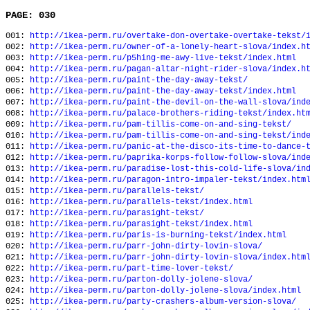
PAGE: 030
001:
http://ikea-perm.ru/overtake-don-overtake-overtake-tekst/
002:
http://ikea-perm.ru/owner-of-a-lonely-heart-slova/index.h
003:
http://ikea-perm.ru/p5hing-me-awy-live-tekst/index.html
004:
http://ikea-perm.ru/pagan-altar-night-rider-slova/index.h
005:
http://ikea-perm.ru/paint-the-day-away-tekst/
006:
http://ikea-perm.ru/paint-the-day-away-tekst/index.html
007:
http://ikea-perm.ru/paint-the-devil-on-the-wall-slova/ind
008:
http://ikea-perm.ru/palace-brothers-riding-tekst/index.ht
009:
http://ikea-perm.ru/pam-tillis-come-on-and-sing-tekst/
010:
http://ikea-perm.ru/pam-tillis-come-on-and-sing-tekst/ind
011:
http://ikea-perm.ru/panic-at-the-disco-its-time-to-dance-
012:
http://ikea-perm.ru/paprika-korps-follow-follow-slova/ind
013:
http://ikea-perm.ru/paradise-lost-this-cold-life-slova/in
014:
http://ikea-perm.ru/paragon-intro-impaler-tekst/index.htm
015:
http://ikea-perm.ru/parallels-tekst/
016:
http://ikea-perm.ru/parallels-tekst/index.html
017:
http://ikea-perm.ru/parasight-tekst/
018:
http://ikea-perm.ru/parasight-tekst/index.html
019:
http://ikea-perm.ru/paris-is-burning-tekst/index.html
020:
http://ikea-perm.ru/parr-john-dirty-lovin-slova/
021:
http://ikea-perm.ru/parr-john-dirty-lovin-slova/index.htm
022:
http://ikea-perm.ru/part-time-lover-tekst/
023:
http://ikea-perm.ru/parton-dolly-jolene-slova/
024:
http://ikea-perm.ru/parton-dolly-jolene-slova/index.html
025:
http://ikea-perm.ru/party-crashers-album-version-slova/