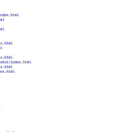
index.html
tml
tml
ex.html
ml
ex.html
tekst/index.html
ex.html
dex.html
l
l