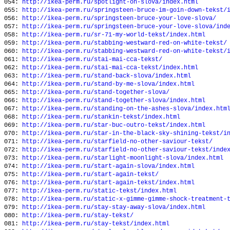
054:
http://ikea-perm.ru/spotlight-on-slova/index.html
055:
http://ikea-perm.ru/springsteen-bruce-im-goin-down-tekst/
056:
http://ikea-perm.ru/springsteen-bruce-your-love-slova/
057:
http://ikea-perm.ru/springsteen-bruce-your-love-slova/ind
058:
http://ikea-perm.ru/sr-71-my-world-tekst/index.html
059:
http://ikea-perm.ru/stabbing-westward-red-on-white-tekst/
060:
http://ikea-perm.ru/stabbing-westward-red-on-white-tekst/
061:
http://ikea-perm.ru/stai-mai-cca-tekst/
062:
http://ikea-perm.ru/stai-mai-cca-tekst/index.html
063:
http://ikea-perm.ru/stand-back-slova/index.html
064:
http://ikea-perm.ru/stand-by-me-slova/index.html
065:
http://ikea-perm.ru/stand-together-slova/
066:
http://ikea-perm.ru/stand-together-slova/index.html
067:
http://ikea-perm.ru/standing-on-the-ashes-slova/index.htm
068:
http://ikea-perm.ru/stankin-tekst/index.html
069:
http://ikea-perm.ru/star-buc-outro-tekst/index.html
070:
http://ikea-perm.ru/star-in-the-black-sky-shining-tekst/i
071:
http://ikea-perm.ru/starfield-no-other-saviour-tekst/
072:
http://ikea-perm.ru/starfield-no-other-saviour-tekst/inde
073:
http://ikea-perm.ru/starlight-moonlight-slova/index.html
074:
http://ikea-perm.ru/start-again-slova/index.html
075:
http://ikea-perm.ru/start-again-tekst/
076:
http://ikea-perm.ru/start-again-tekst/index.html
077:
http://ikea-perm.ru/static-tekst/index.html
078:
http://ikea-perm.ru/static-x-gimme-gimme-shock-treatment-
079:
http://ikea-perm.ru/stay-stay-away-slova/index.html
080:
http://ikea-perm.ru/stay-tekst/
081:
http://ikea-perm.ru/stay-tekst/index.html