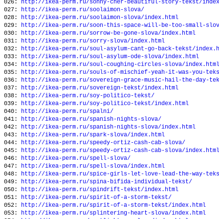
026:
http://ikea-perm.ru/sonny-cher-beautiful-story-tekst/inde
027:
http://ikea-perm.ru/soolaimon-slova/
028:
http://ikea-perm.ru/soolaimon-slova/index.html
029:
http://ikea-perm.ru/soon-this-space-will-be-too-small-slo
030:
http://ikea-perm.ru/sorrow-be-gone-slova/index.html
031:
http://ikea-perm.ru/sorry-slova/index.html
032:
http://ikea-perm.ru/soul-asylum-cant-go-back-tekst/index.
033:
http://ikea-perm.ru/soul-asylum-ode-slova/index.html
034:
http://ikea-perm.ru/soul-coughing-circles-slova/index.htm
035:
http://ikea-perm.ru/souls-of-mischief-yeah-it-was-you-tek
036:
http://ikea-perm.ru/sovereign-grace-music-hail-the-day-te
037:
http://ikea-perm.ru/sovereign-tekst/index.html
038:
http://ikea-perm.ru/soy-politico-tekst/
039:
http://ikea-perm.ru/soy-politico-tekst/index.html
040:
http://ikea-perm.ru/spalni/
041:
http://ikea-perm.ru/spanish-nights-slova/
042:
http://ikea-perm.ru/spanish-nights-slova/index.html
043:
http://ikea-perm.ru/spark-slova/index.html
044:
http://ikea-perm.ru/speedy-ortiz-cash-cab-slova/
045:
http://ikea-perm.ru/speedy-ortiz-cash-cab-slova/index.htm
046:
http://ikea-perm.ru/spell-slova/
047:
http://ikea-perm.ru/spell-slova/index.html
048:
http://ikea-perm.ru/spice-girls-let-love-lead-the-way-tek
049:
http://ikea-perm.ru/spina-bifida-individual-tekst/
050:
http://ikea-perm.ru/spindrift-tekst/index.html
051:
http://ikea-perm.ru/spirit-of-a-storm-tekst/
052:
http://ikea-perm.ru/spirit-of-a-storm-tekst/index.html
053:
http://ikea-perm.ru/splintering-heart-slova/index.html