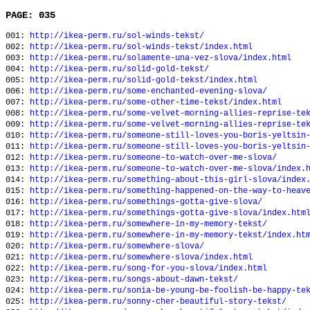
PAGE: 035
001:
http://ikea-perm.ru/sol-winds-tekst/
002:
http://ikea-perm.ru/sol-winds-tekst/index.html
003:
http://ikea-perm.ru/solamente-una-vez-slova/index.html
004:
http://ikea-perm.ru/solid-gold-tekst/
005:
http://ikea-perm.ru/solid-gold-tekst/index.html
006:
http://ikea-perm.ru/some-enchanted-evening-slova/
007:
http://ikea-perm.ru/some-other-time-tekst/index.html
008:
http://ikea-perm.ru/some-velvet-morning-allies-reprise-te
009:
http://ikea-perm.ru/some-velvet-morning-allies-reprise-te
010:
http://ikea-perm.ru/someone-still-loves-you-boris-yeltsin
011:
http://ikea-perm.ru/someone-still-loves-you-boris-yeltsin
012:
http://ikea-perm.ru/someone-to-watch-over-me-slova/
013:
http://ikea-perm.ru/someone-to-watch-over-me-slova/index.
014:
http://ikea-perm.ru/something-about-this-girl-slova/index
015:
http://ikea-perm.ru/something-happened-on-the-way-to-heav
016:
http://ikea-perm.ru/somethings-gotta-give-slova/
017:
http://ikea-perm.ru/somethings-gotta-give-slova/index.htm
018:
http://ikea-perm.ru/somewhere-in-my-memory-tekst/
019:
http://ikea-perm.ru/somewhere-in-my-memory-tekst/index.ht
020:
http://ikea-perm.ru/somewhere-slova/
021:
http://ikea-perm.ru/somewhere-slova/index.html
022:
http://ikea-perm.ru/song-for-you-slova/index.html
023:
http://ikea-perm.ru/songs-about-dawn-tekst/
024:
http://ikea-perm.ru/sonia-be-young-be-foolish-be-happy-te
025:
http://ikea-perm.ru/sonny-cher-beautiful-story-tekst/