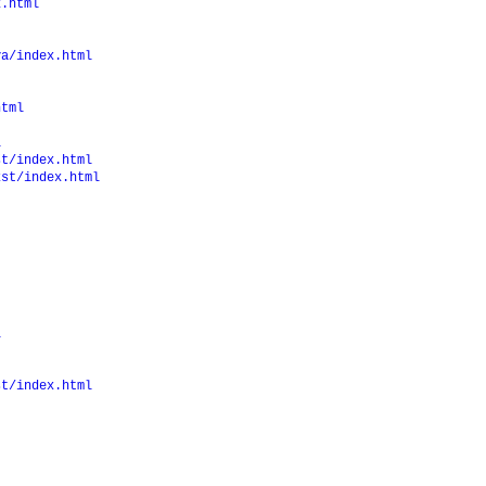
x.html
va/index.html
html
l
st/index.html
kst/index.html
l
st/index.html