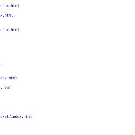
index.html
ex.html
index.html
l
ndex.html
x.html
tekst/index.html