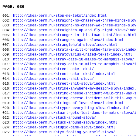
PAGE: 036
001:
http://ikea-perm.ru/stop-me-tekst/index.html
002:
http://ikea-perm.ru/straight-no-chaser-we-three-kings-slo
003:
http://ikea-perm.ru/straight-no-chaser-we-three-kings-slo
004:
http://ikea-perm.ru/straighten-up-and-fly-right-slova/ind
005:
http://ikea-perm.ru/stranger-in-this-town-tekst/index.htm
006:
http://ikea-perm.ru/strangers-again-slova/index.html
007:
http://ikea-perm.ru/stranglehold-slova/index.html
008:
http://ikea-perm.ru/strata-i-will-breathe-fire-slova/inde
009:
http://ikea-perm.ru/stratovarius-united-tekst/index.html
010:
http://ikea-perm.ru/stray-cats-18-miles-to-memphis-slova/
011:
http://ikea-perm.ru/stray-cats-18-miles-to-memphis-slova/
012:
http://ikea-perm.ru/street-cake-tekst/
013:
http://ikea-perm.ru/street-cake-tekst/index.html
014:
http://ikea-perm.ru/street-shit-slova/
015:
http://ikea-perm.ru/street-shit-slova/index.html
016:
http://ikea-perm.ru/strike-anywhere-my-design-slova/index
017:
http://ikea-perm.ru/string-cheese-incident-walk-this-way-
018:
http://ikea-perm.ru/string-cheese-incident-walk-this-way-
019:
http://ikea-perm.ru/strings-of-love-slova/index.html
020:
http://ikea-perm.ru/stryper-everything-slova/index.html
021:
http://ikea-perm.ru/stuart-gets-lost-dans-le-metro-slova/
022:
http://ikea-perm.ru/stuck-around-slova/
023:
http://ikea-perm.ru/stuck-around-slova/index.html
024:
http://ikea-perm.ru/stupid-game-slova/index.html
025:
http://ikea-perm.ru/styx-fooling-yourself-slova/