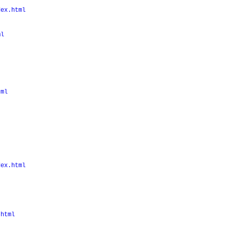
dex.html
ml
tml
dex.html
.html