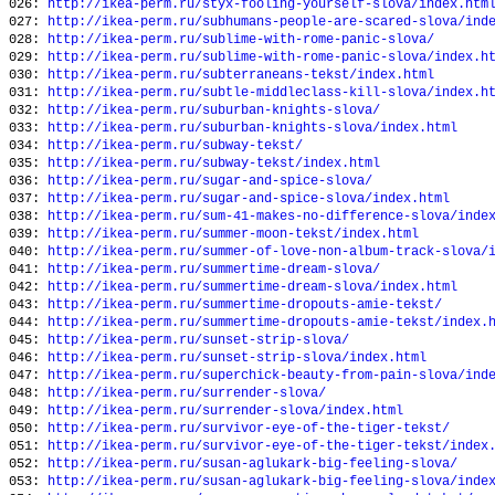
026:
http://ikea-perm.ru/styx-fooling-yourself-slova/index.htm
027:
http://ikea-perm.ru/subhumans-people-are-scared-slova/ind
028:
http://ikea-perm.ru/sublime-with-rome-panic-slova/
029:
http://ikea-perm.ru/sublime-with-rome-panic-slova/index.h
030:
http://ikea-perm.ru/subterraneans-tekst/index.html
031:
http://ikea-perm.ru/subtle-middleclass-kill-slova/index.h
032:
http://ikea-perm.ru/suburban-knights-slova/
033:
http://ikea-perm.ru/suburban-knights-slova/index.html
034:
http://ikea-perm.ru/subway-tekst/
035:
http://ikea-perm.ru/subway-tekst/index.html
036:
http://ikea-perm.ru/sugar-and-spice-slova/
037:
http://ikea-perm.ru/sugar-and-spice-slova/index.html
038:
http://ikea-perm.ru/sum-41-makes-no-difference-slova/inde
039:
http://ikea-perm.ru/summer-moon-tekst/index.html
040:
http://ikea-perm.ru/summer-of-love-non-album-track-slova/
041:
http://ikea-perm.ru/summertime-dream-slova/
042:
http://ikea-perm.ru/summertime-dream-slova/index.html
043:
http://ikea-perm.ru/summertime-dropouts-amie-tekst/
044:
http://ikea-perm.ru/summertime-dropouts-amie-tekst/index.
045:
http://ikea-perm.ru/sunset-strip-slova/
046:
http://ikea-perm.ru/sunset-strip-slova/index.html
047:
http://ikea-perm.ru/superchick-beauty-from-pain-slova/ind
048:
http://ikea-perm.ru/surrender-slova/
049:
http://ikea-perm.ru/surrender-slova/index.html
050:
http://ikea-perm.ru/survivor-eye-of-the-tiger-tekst/
051:
http://ikea-perm.ru/survivor-eye-of-the-tiger-tekst/index
052:
http://ikea-perm.ru/susan-aglukark-big-feeling-slova/
053:
http://ikea-perm.ru/susan-aglukark-big-feeling-slova/inde