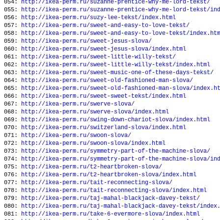
054:
http://ikea-perm.ru/suzanne-prentice-why-me-lord-tekst/
055:
http://ikea-perm.ru/suzanne-prentice-why-me-lord-tekst/in
056:
http://ikea-perm.ru/suzy-lee-tekst/index.html
057:
http://ikea-perm.ru/sweet-and-easy-to-love-tekst/
058:
http://ikea-perm.ru/sweet-and-easy-to-love-tekst/index.ht
059:
http://ikea-perm.ru/sweet-jesus-slova/
060:
http://ikea-perm.ru/sweet-jesus-slova/index.html
061:
http://ikea-perm.ru/sweet-little-willy-tekst/
062:
http://ikea-perm.ru/sweet-little-willy-tekst/index.html
063:
http://ikea-perm.ru/sweet-music-one-of-these-days-tekst/
064:
http://ikea-perm.ru/sweet-old-fashioned-man-slova/
065:
http://ikea-perm.ru/sweet-old-fashioned-man-slova/index.h
066:
http://ikea-perm.ru/sweet-sweet-tekst/index.html
067:
http://ikea-perm.ru/swerve-slova/
068:
http://ikea-perm.ru/swerve-slova/index.html
069:
http://ikea-perm.ru/swing-down-chariot-slova/index.html
070:
http://ikea-perm.ru/switzerland-slova/index.html
071:
http://ikea-perm.ru/swoon-slova/
072:
http://ikea-perm.ru/swoon-slova/index.html
073:
http://ikea-perm.ru/symmetry-part-of-the-machine-slova/
074:
http://ikea-perm.ru/symmetry-part-of-the-machine-slova/in
075:
http://ikea-perm.ru/t2-heartbroken-slova/
076:
http://ikea-perm.ru/t2-heartbroken-slova/index.html
077:
http://ikea-perm.ru/tait-reconnecting-slova/
078:
http://ikea-perm.ru/tait-reconnecting-slova/index.html
079:
http://ikea-perm.ru/taj-mahal-blackjack-davey-tekst/
080:
http://ikea-perm.ru/taj-mahal-blackjack-davey-tekst/index
081:
http://ikea-perm.ru/take-6-evermore-slova/index.html