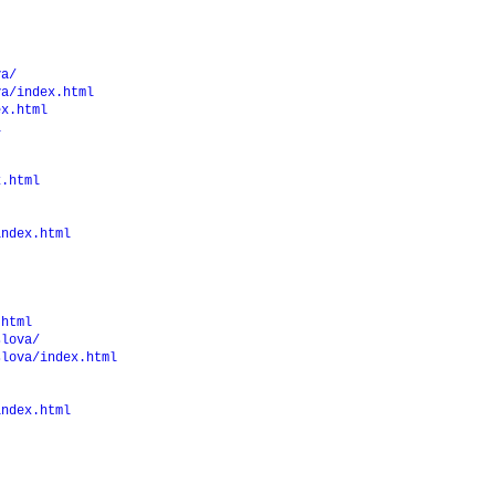
va/
va/index.html
ex.html
l
x.html
index.html
.html
slova/
slova/index.html
index.html