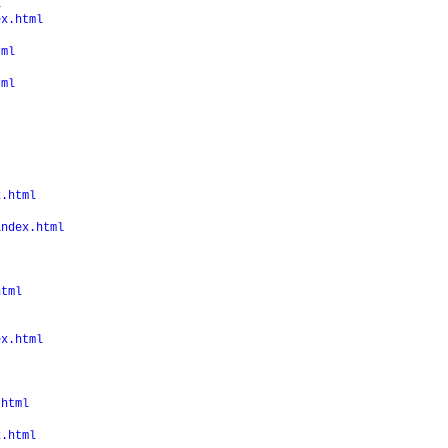
l
ex.html
tml
tml
x.html
index.html
html
ex.html
.html
x.html