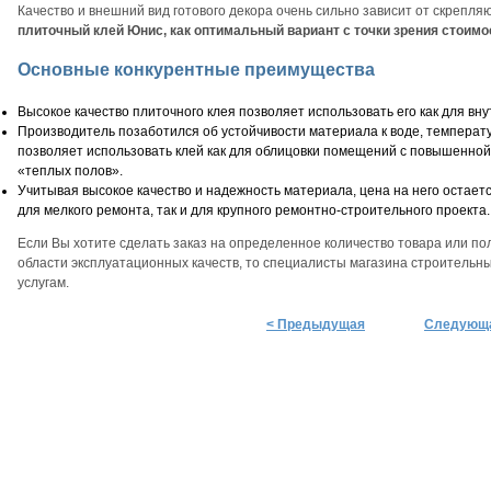
Качество и внешний вид готового декора очень сильно зависит от скрепл
плиточный клей Юнис, как оптимальный вариант с точки зрения стоимос
Основные конкурентные преимущества
Высокое качество плиточного клея позволяет использовать его как для вну
Производитель позаботился об устойчивости материала к воде, температу
позволяет использовать клей как для облицовки помещений с повышенной 
«теплых полов».
Учитывая высокое качество и надежность материала, цена на него остает
для мелкого ремонта, так и для крупного ремонтно-строительного проекта.
Если Вы хотите сделать заказ на определенное количество товара или 
области эксплуатационных качеств, то специалисты магазина строительн
услугам.
< Предыдущая
Следующа