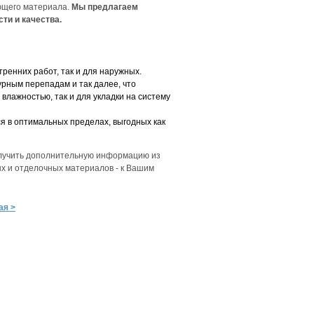
яющего материала.
Мы предлагаем
ти и качества.
тренних работ, так и для наружных.
рным перепадам и так далее, что
влажностью, так и для укладки на систему
ся в оптимальных пределах, выгодных как
получить дополнительную информацию из
ых и отделочных материалов - к Вашим
я >