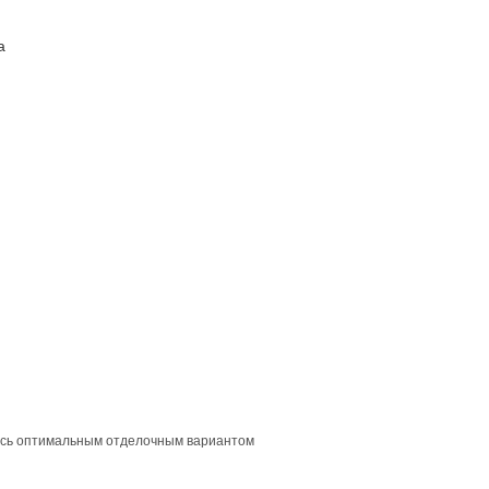
а
ПОСТАВЩИКАМ
КОНТАКТЫ
яясь оптимальным отделочным вариантом