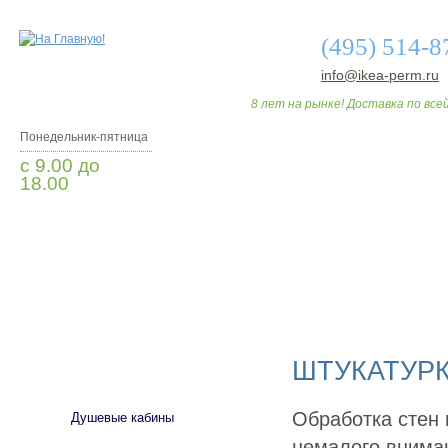
(495) 514-8
info@ikea-perm.ru
8 лет на рынке! Доставка по всей
Понедельник-пятница
с 9.00 до
18.00
Мы Вам перезвоним
О МАГАЗИНЕ
ДО
ШТУКАТУРК
САНТЕХНИКА
Обработка стен
Душевые кабины
немалого внима