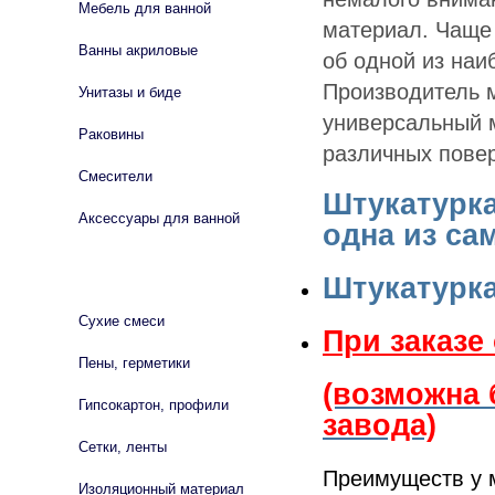
Мебель для ванной
материал. Чаще 
Ванны акриловые
об одной из наи
Производитель 
Унитазы и биде
универсальный 
Раковины
различных повер
Смесители
Штукатурка
Аксессуары для ванной
одна из с
СТРОЙМАТЕРИАЛЫ
Штукатурка
Сухие смеси
При заказе
Пены, герметики
(возможна 
Гипсокартон, профили
завода)
Сетки, ленты
Преимуществ у 
Изоляционный материал