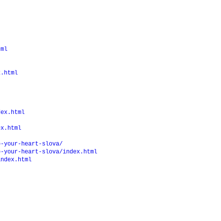
tml
x.html
dex.html
ex.html
o-your-heart-slova/
o-your-heart-slova/index.html
index.html