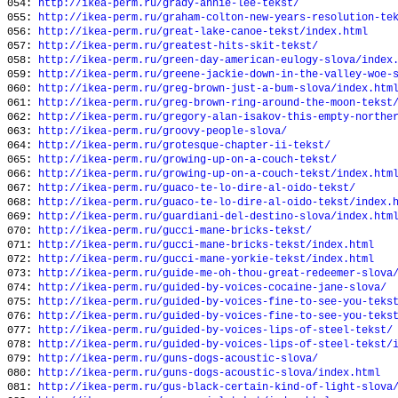
054:
http://ikea-perm.ru/grady-annie-lee-tekst/
055:
http://ikea-perm.ru/graham-colton-new-years-resolution-te
056:
http://ikea-perm.ru/great-lake-canoe-tekst/index.html
057:
http://ikea-perm.ru/greatest-hits-skit-tekst/
058:
http://ikea-perm.ru/green-day-american-eulogy-slova/index
059:
http://ikea-perm.ru/greene-jackie-down-in-the-valley-woe-
060:
http://ikea-perm.ru/greg-brown-just-a-bum-slova/index.htm
061:
http://ikea-perm.ru/greg-brown-ring-around-the-moon-tekst
062:
http://ikea-perm.ru/gregory-alan-isakov-this-empty-northe
063:
http://ikea-perm.ru/groovy-people-slova/
064:
http://ikea-perm.ru/grotesque-chapter-ii-tekst/
065:
http://ikea-perm.ru/growing-up-on-a-couch-tekst/
066:
http://ikea-perm.ru/growing-up-on-a-couch-tekst/index.htm
067:
http://ikea-perm.ru/guaco-te-lo-dire-al-oido-tekst/
068:
http://ikea-perm.ru/guaco-te-lo-dire-al-oido-tekst/index.
069:
http://ikea-perm.ru/guardiani-del-destino-slova/index.htm
070:
http://ikea-perm.ru/gucci-mane-bricks-tekst/
071:
http://ikea-perm.ru/gucci-mane-bricks-tekst/index.html
072:
http://ikea-perm.ru/gucci-mane-yorkie-tekst/index.html
073:
http://ikea-perm.ru/guide-me-oh-thou-great-redeemer-slova
074:
http://ikea-perm.ru/guided-by-voices-cocaine-jane-slova/
075:
http://ikea-perm.ru/guided-by-voices-fine-to-see-you-teks
076:
http://ikea-perm.ru/guided-by-voices-fine-to-see-you-teks
077:
http://ikea-perm.ru/guided-by-voices-lips-of-steel-tekst/
078:
http://ikea-perm.ru/guided-by-voices-lips-of-steel-tekst/
079:
http://ikea-perm.ru/guns-dogs-acoustic-slova/
080:
http://ikea-perm.ru/guns-dogs-acoustic-slova/index.html
081:
http://ikea-perm.ru/gus-black-certain-kind-of-light-slova