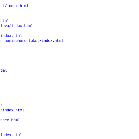
kst/index.html
.html
slova/index.html
l
/index.html
rn-hemisphere-tekst/index.html
l
html
l
/
t/
t/index.html
index.html
/index.html