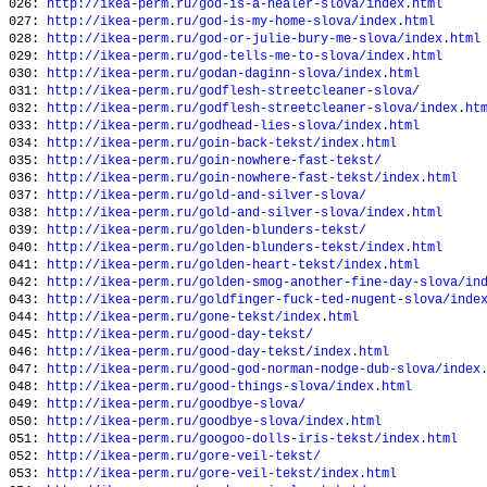
026:
http://ikea-perm.ru/god-is-a-healer-slova/index.html
027:
http://ikea-perm.ru/god-is-my-home-slova/index.html
028:
http://ikea-perm.ru/god-or-julie-bury-me-slova/index.html
029:
http://ikea-perm.ru/god-tells-me-to-slova/index.html
030:
http://ikea-perm.ru/godan-daginn-slova/index.html
031:
http://ikea-perm.ru/godflesh-streetcleaner-slova/
032:
http://ikea-perm.ru/godflesh-streetcleaner-slova/index.ht
033:
http://ikea-perm.ru/godhead-lies-slova/index.html
034:
http://ikea-perm.ru/goin-back-tekst/index.html
035:
http://ikea-perm.ru/goin-nowhere-fast-tekst/
036:
http://ikea-perm.ru/goin-nowhere-fast-tekst/index.html
037:
http://ikea-perm.ru/gold-and-silver-slova/
038:
http://ikea-perm.ru/gold-and-silver-slova/index.html
039:
http://ikea-perm.ru/golden-blunders-tekst/
040:
http://ikea-perm.ru/golden-blunders-tekst/index.html
041:
http://ikea-perm.ru/golden-heart-tekst/index.html
042:
http://ikea-perm.ru/golden-smog-another-fine-day-slova/in
043:
http://ikea-perm.ru/goldfinger-fuck-ted-nugent-slova/inde
044:
http://ikea-perm.ru/gone-tekst/index.html
045:
http://ikea-perm.ru/good-day-tekst/
046:
http://ikea-perm.ru/good-day-tekst/index.html
047:
http://ikea-perm.ru/good-god-norman-nodge-dub-slova/index
048:
http://ikea-perm.ru/good-things-slova/index.html
049:
http://ikea-perm.ru/goodbye-slova/
050:
http://ikea-perm.ru/goodbye-slova/index.html
051:
http://ikea-perm.ru/googoo-dolls-iris-tekst/index.html
052:
http://ikea-perm.ru/gore-veil-tekst/
053:
http://ikea-perm.ru/gore-veil-tekst/index.html