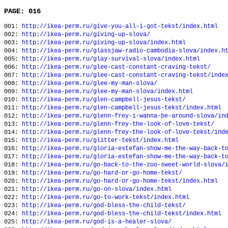
PAGE: 016
001:
http://ikea-perm.ru/give-you-all-i-got-tekst/index.html
002:
http://ikea-perm.ru/giving-up-slova/
003:
http://ikea-perm.ru/giving-up-slova/index.html
004:
http://ikea-perm.ru/glassjaw-radio-cambodia-slova/index.h
005:
http://ikea-perm.ru/glay-survival-slova/index.html
006:
http://ikea-perm.ru/glee-cast-constant-craving-tekst/
007:
http://ikea-perm.ru/glee-cast-constant-craving-tekst/inde
008:
http://ikea-perm.ru/glee-my-man-slova/
009:
http://ikea-perm.ru/glee-my-man-slova/index.html
010:
http://ikea-perm.ru/glen-campbell-jesus-tekst/
011:
http://ikea-perm.ru/glen-campbell-jesus-tekst/index.html
012:
http://ikea-perm.ru/glenn-frey-i-wanna-be-around-slova/in
013:
http://ikea-perm.ru/glenn-frey-the-look-of-love-tekst/
014:
http://ikea-perm.ru/glenn-frey-the-look-of-love-tekst/ind
015:
http://ikea-perm.ru/glitter-tekst/index.html
016:
http://ikea-perm.ru/gloria-estefan-show-me-the-way-back-t
017:
http://ikea-perm.ru/gloria-estefan-show-me-the-way-back-t
018:
http://ikea-perm.ru/go-back-to-the-zoo-sweet-world-slova/
019:
http://ikea-perm.ru/go-hard-or-go-home-tekst/
020:
http://ikea-perm.ru/go-hard-or-go-home-tekst/index.html
021:
http://ikea-perm.ru/go-on-slova/index.html
022:
http://ikea-perm.ru/go-to-work-tekst/index.html
023:
http://ikea-perm.ru/god-bless-the-child-tekst/
024:
http://ikea-perm.ru/god-bless-the-child-tekst/index.html
025:
http://ikea-perm.ru/god-is-a-healer-slova/