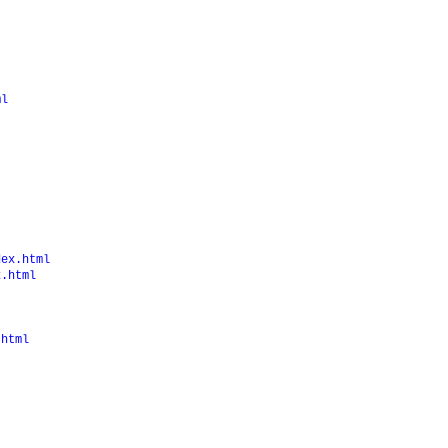
ml
dex.html
x.html
.html