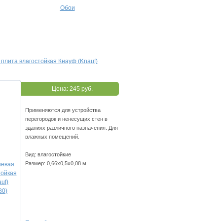
Обои
плита влагостойкая Кнауф (Knauf)
Цена:
245 руб.
Применяются для устройства
перегородок и ненесущих стен в
зданиях различного назначения. Для
влажных помещений.
Вид: влагостойкие
Размер: 0,66х0,5х0,08 м