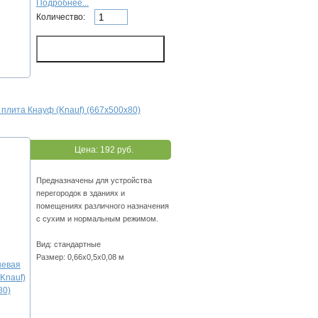
Подробнее...
Количество:
плита Кнауф (Knauf) (667х500х80)
Цена:
192 руб.
Предназначены для устройства
перегородок в зданиях и
помещениях различного назначения
с сухим и нормальным режимом.
Вид: стандартные
Размер: 0,66х0,5х0,08 м