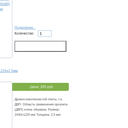
Подробнее...
Количество:
1220х2,5мм
Цена:
265 руб.
Древесноволокнистой плиты, т.е.
ДВП. Область применения оргалита
(ДВП) очень обширна. Размер:
2440х1220 мм Толщина: 2,5 мм