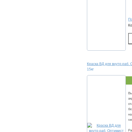
По
К
Краска ВД для внутр.раб. 
15кг
Вы
ак
от
бе
на
ги
Ра