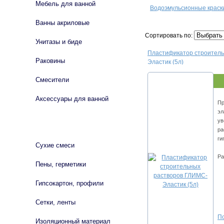
Мебель для ванной
Водоэмульсионные краск
Ванны акриловые
Сортировать по:
Унитазы и биде
Плacтификaтop cтpoитeль
Раковины
Элacтик (5л)
Смесители
Аксессуары для ванной
Пp
эл
ув
СТРОЙМАТЕРИАЛЫ
pa
ги
Сухие смеси
Ра
Пены, герметики
Гипсокартон, профили
Сетки, ленты
По
Изоляционный материал