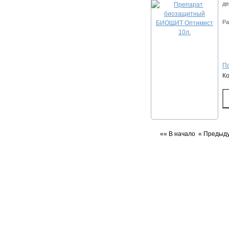
де
Ра
По
К
«« В начало
« Предыд