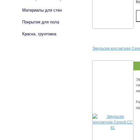
К
Материалы для стен
Покрытия для пола
Краска, грунтовка
Эмульсия контактная Cere
Эф
см
ад
Ра
ад