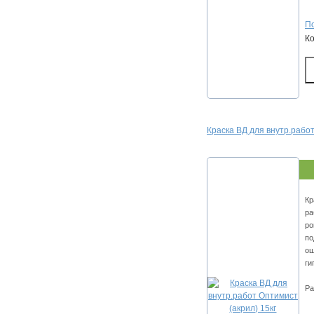
По
К
Краска ВД для внутр.работ
Кр
ра
ро
по
ош
ги
Ра