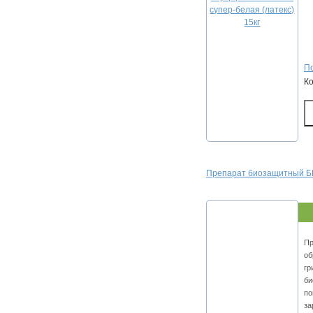
По
К
Препарат биозащитный Б
Пр
об
гр
би
по
за