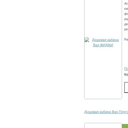
Ас
ка
фо
ра
до
ре
Ра
По
К
Душевая кабина Bas Плут