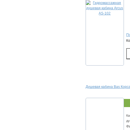
По
К
Душевая кабина Bas Корс
Ка
ду
фу