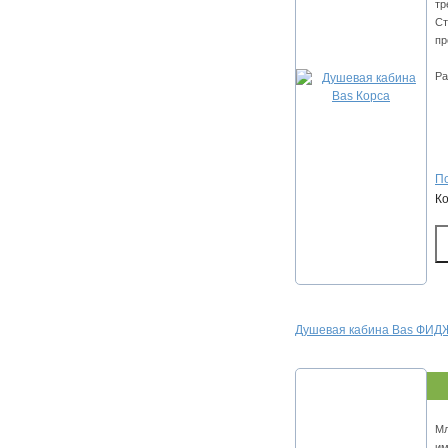
тр
Ст
пр
Ра
По
К
Душевая кабина Bas ФИ
Мл
им