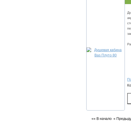
Ду
ак
ст
пе
за
Ра
По
К
«« В начало
« Предыд