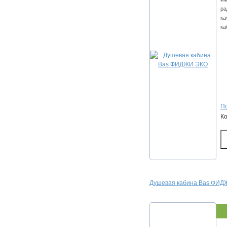
ра
ка
ка
По
К
Душевая кабина Bas ФИ