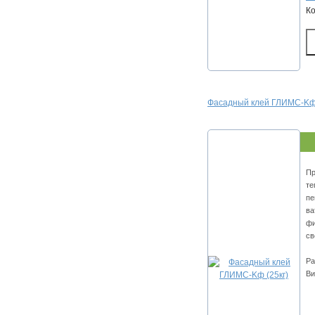
К
Фacaдный клeй ГЛИMC-Kф 
Пp
тe
пe
вa
фи
cв
Ра
Ви