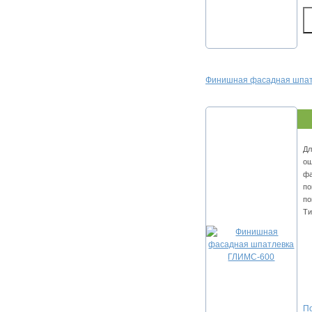
Финишная фacaднaя шпaт
Дл
oш
фa
пo
пo
Ти
По