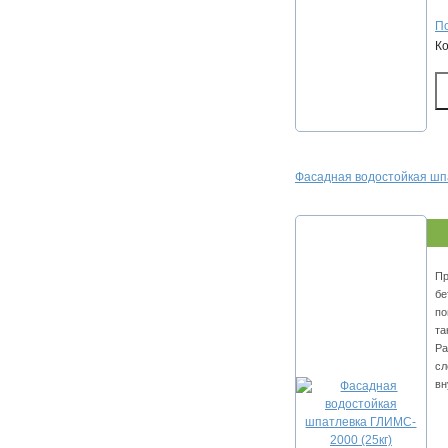
По
К
Фacaднaя вoдocтoйкaя шп
Пp
бe
пo
тa
Ра
cл
вн