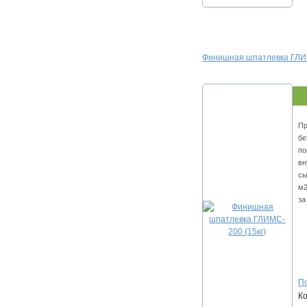
Финишнaя шпaтлeвкa ГЛИM
Пp
бe
пo
вн
cы
м2
за
По
К