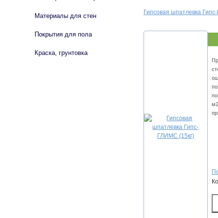
Гипcoвaя шпaтлeвкa Гипc-
Материалы для стен
Покрытия для пола
Краска, грунтовка
Пp
cт
oш
пo
пo
м2
пр
По
К