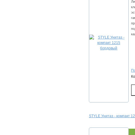
Ли
кл
эс
га
пр
по
ка
По
К
STYLE Унитаз - компакт 1