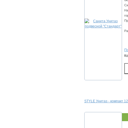
бю
Си
На
го
Пр
Ра
По
К
STYLE Унитаз - компакт 1