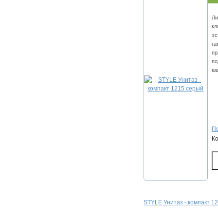
Ли
кл
эс
га
пр
по
ка
По
К
STYLE Унитаз - компакт 1