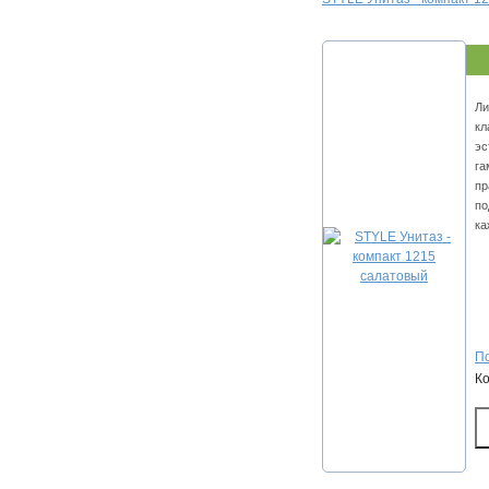
Ли
кл
эс
га
пр
по
ка
По
К