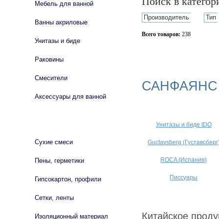
Поиск в катего
Мебель для ванной
Производитель
Тип
Ванны акриловые
Всего товаров:
238
Унитазы и биде
Сбросить фильтр
Раковины
Смесители
САНФАЯНС
Аксессуары для ванной
СТРОЙМАТЕРИАЛЫ
Унитазы и биде IDO
Сухие смеси
Guctavsberg (Густавсберг
ROCA (Испания)
Пены, герметики
Писсуары
Гипсокартон, профили
Сетки, ленты
Китайское проду
Изоляционный материал