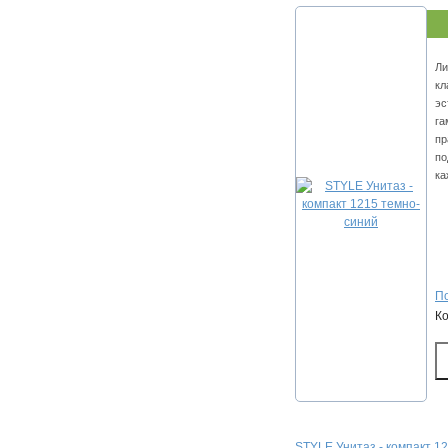
Ли
кл
эс
га
пр
по
ка
По
К
STYLE Унитаз - компакт 1