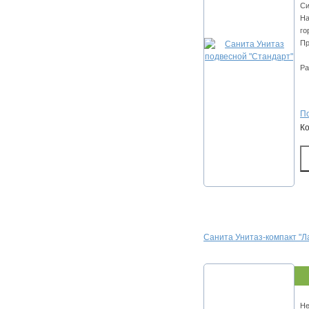
Си
На
го
Пр
Ра
По
К
Санита Унитаз-компакт "Л
Не