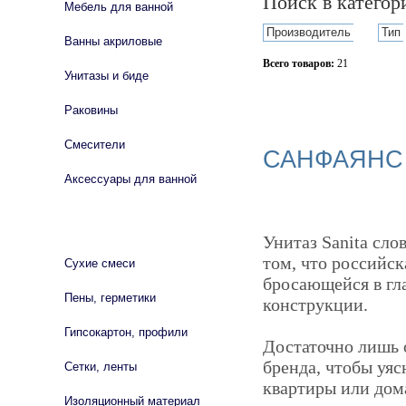
Поиск в катего
Мебель для ванной
Производитель
Тип
Ванны акриловые
Всего товаров:
21
Унитазы и биде
Сбросить фильтр
Раковины
Смесители
САНФАЯНС 
Аксессуары для ванной
СТРОЙМАТЕРИАЛЫ
Унитаз Sanita сл
том, что российск
Сухие смеси
бросающейся в гл
Пены, герметики
конструкции.
Гипсокартон, профили
Достаточно лишь 
бренда, чтобы уяс
Сетки, ленты
квартиры или дома
Изоляционный материал