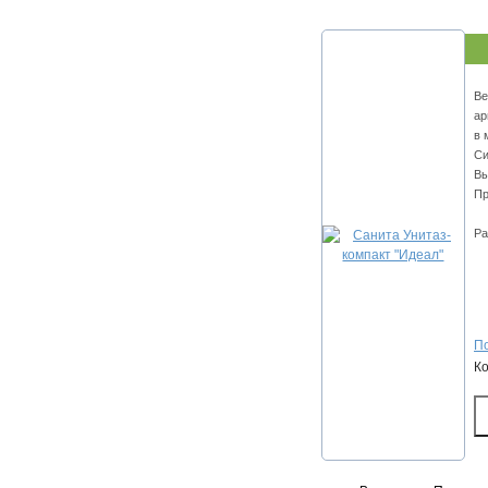
Ве
ар
в 
Си
Вы
Пр
Ра
По
К