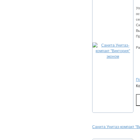
Уп
ос
се
Си
Вы
Пр
Ра
По
К
Санита Унитаз-компакт "В