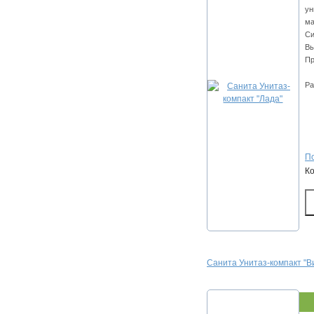
ун
ма
Си
Вы
Пр
Ра
По
К
Санита Унитаз-компакт "В