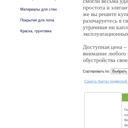
смогли весьма уда
простота и элеган
Материалы для стен
же вы решите купи
разочаруетесь в с
Покрытия для пола
утрачивая ни капл
Краска, грунтовка
эксплуатационных
Доступная цена –
внимание любого 
обустройства свое
Сортировать по:
Санита Унитаз подвесной
По
кл
Ве
бю