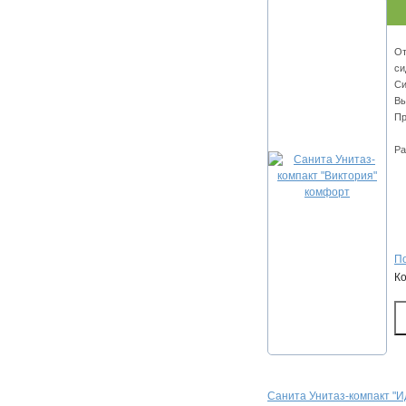
От
си
Си
Вы
Пр
Ра
По
К
Санита Унитаз-компакт "И