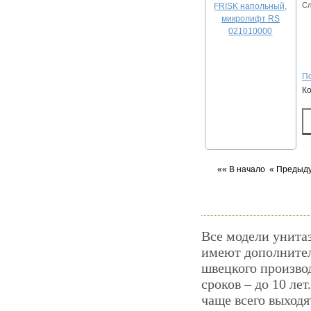
Сл
По
К
«« В начало
« Предыд
Все модели унита
имеют дополнител
швецкого произво
сроков – до 10 ле
чаще всего выходя