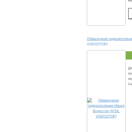
К
Обмазочная гидроизоляция
VODOSTOP)
Дл
по
не
Ск