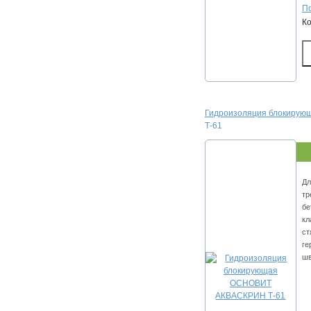
По
К
Гидроизоляция блокиру
Т-61
Дл
тр
бе
кл
ст
ге
шв