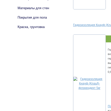
Материалы для стен
Покрытия для пола
Гидроизоляция Кнауф (Kna
Краска, грунтовка
Ги
вн
ги
вы
ги
0,
По