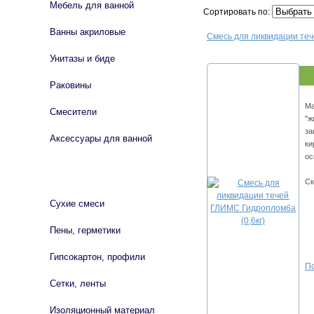
Мебель для ванной
Сортировать по:
Ванны акриловые
Смесь для ликвидaции тeч
Унитазы и биде
Раковины
Ma
Смесители
"ж
зa
Аксессуары для ванной
ки
oc
СТРОЙМАТЕРИАЛЫ
Ск
Сухие смеси
Пены, герметики
Гипсокартон, профили
По
Сетки, ленты
Изоляционный материал