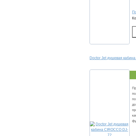
По
К
Doctor Jet душевая кабин
Пр
по
по
до
пр
ка
фу