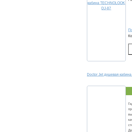
По
К
Doctor Jet душевая кабина
Ги
пр
вы
ка
ст
До