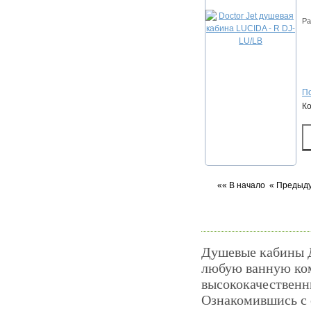
Ра
По
К
«« В начало
« Предыд
Душевые кабины Д
любую ванную ком
высококачественны
Ознакомившись с 