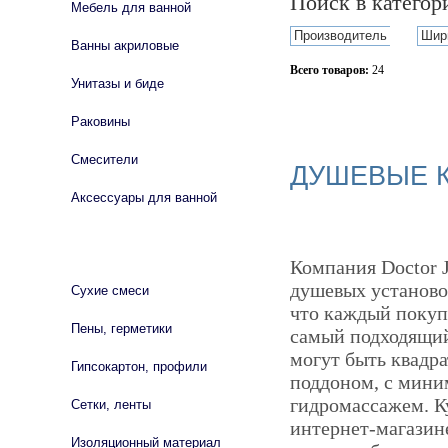
Поиск в катего
Мебель для ванной
Производитель
Шир
Ванны акриловые
Всего товаров:
24
Унитазы и биде
Сбросить фильтр
Раковины
Смесители
ДУШЕВЫЕ К
Аксессуары для ванной
СТРОЙМАТЕРИАЛЫ
Компания Doctor J
душевых установо
Сухие смеси
что каждый покупа
Пены, герметики
самый подходящий
могут быть квадр
Гипсокартон, профили
поддоном, с мин
гидромассажем. Ку
Сетки, ленты
интернет-магазине
Изоляционный материал