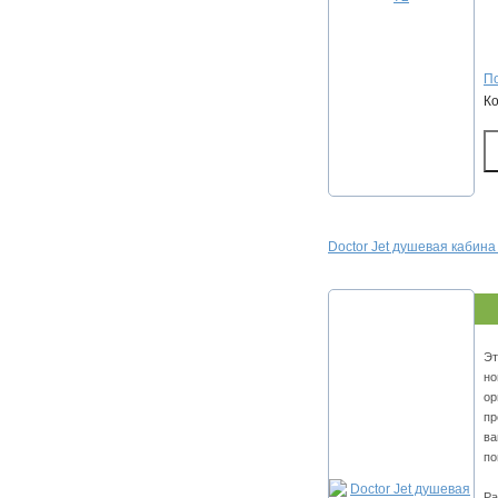
По
К
Doctor Jet душевая каби
Эт
но
ор
пр
ва
по
Ра