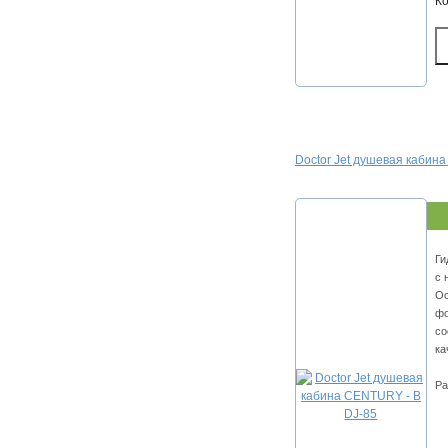
К
Doctor Jet душевая кабин
Ги
с 
Ос
фо
со
ка
Ра