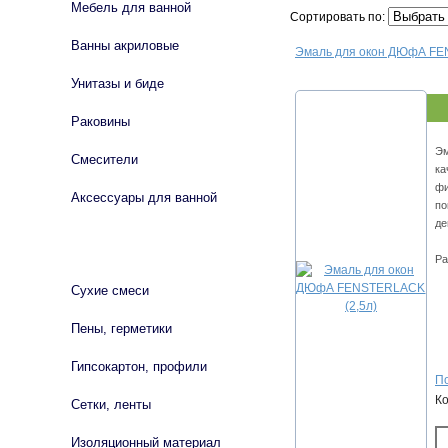
Мебель для ванной
Сортировать по:
Ванны акриловые
Эмаль для окон ДЮфА FE
Унитазы и биде
Раковины
Эм
Смесители
ка
фи
Аксессуары для ванной
по
де
СТРОЙМАТЕРИАЛЫ
Ра
Сухие смеси
Пены, герметики
Гипсокартон, профили
По
К
Сетки, ленты
Изоляционный материал