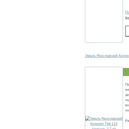
По
К
Эмаль Ярославский Колорит
Пр
ме
де
по
во
по
Ра