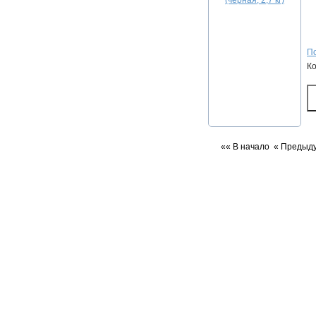
По
К
«« В начало
« Предыд