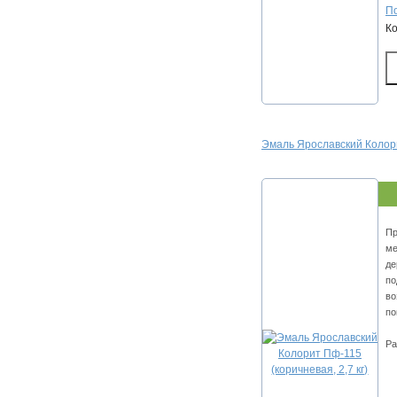
По
К
Эмаль Ярославский Колорит
Пр
ме
де
по
во
по
Ра