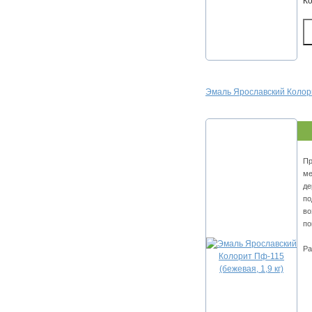
К
Эмаль Ярославский Колорит
Пр
ме
де
по
во
по
Ра