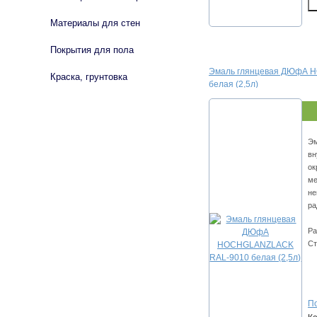
Материалы для стен
Покрытия для пола
Эмаль глянцевая ДЮфА 
Краска, грунтовка
белая (2,5л)
Эм
вн
ок
ме
не
ра
Ра
Ст
По