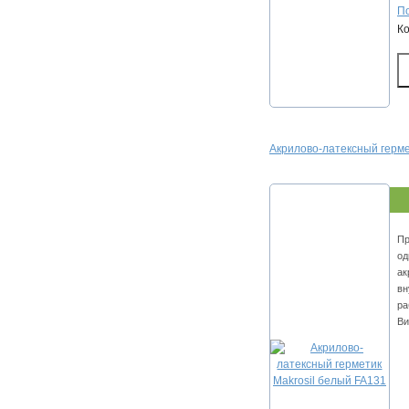
По
К
Акрилово-латексный герме
Пр
од
ак
вн
ра
Ви