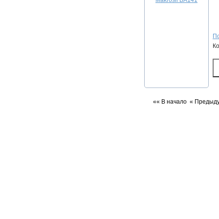
По
К
«« В начало
« Предыд