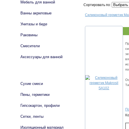
Мебель для ванной
Сортировать по:
Ванны акриловые
Силиконовый герметик Mak
Унитазы и биде
Раковины
Пр
Смесители
си
за
Аксессуары для ванной
вл
ис
по
СТРОЙМАТЕРИАЛЫ
Ос
Сухие смеси
Ти
Пены, герметики
Гипсокартон, профили
По
К
Сетки, ленты
Изоляционный материал