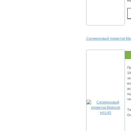
К
Силиконовый герметик Mak
Пр
10
за
вл
ис
по
те
Ти
Ос