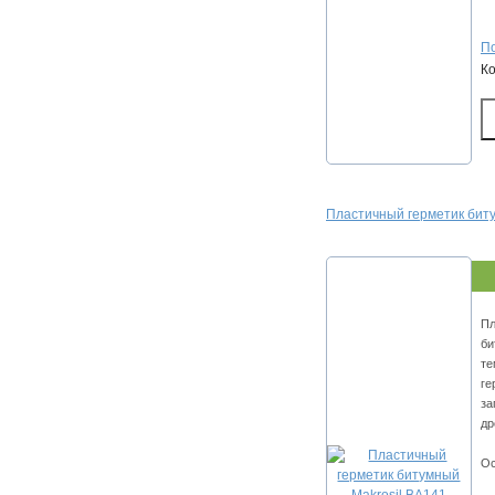
По
К
Пластичный герметик биту
Пл
би
те
ге
за
др
Ос