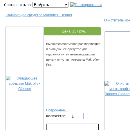
Сортировать по:
Очищающее средство Makroflex Cleaner
Очиститель мон
Цена:
157 руб.
Высокоэффективное растворяющее
и очищающее средство для
удаления пятен незатвердевшей
пены и очистки пистолета Makroflex
Pro.
Подробнее...
Количество: