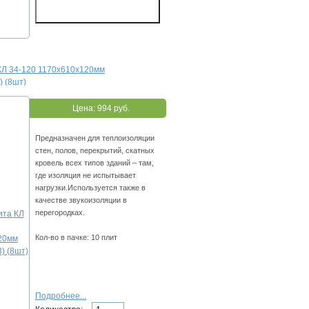
КЛ 34-120 1170х610х120мм
) (8шт)
Цена:
994 руб.
Предназначен для теплоизоляции
стен, полов, перекрытий, скатных
кровель всех типов зданий – там,
где изоляция не испытывает
нагрузки.Используется также в
качестве звукоизоляции в
перегородках.
Кол-во в пачке: 10 плит
Подробнее...