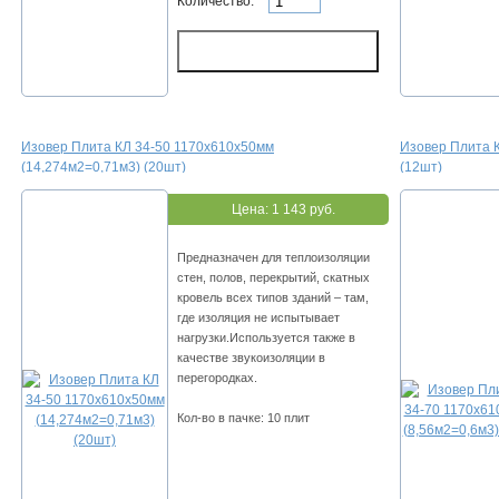
Количество:
Изовер Плита КЛ 34-50 1170х610х50мм
Изовер Плита К
(14,274м2=0,71м3) (20шт)
(12шт)
Цена:
1 143 руб.
Предназначен для теплоизоляции
стен, полов, перекрытий, скатных
кровель всех типов зданий – там,
где изоляция не испытывает
нагрузки.Используется также в
качестве звукоизоляции в
перегородках.
Кол-во в пачке: 10 плит