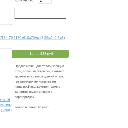
Количество:
Л 34-70 1170х610х70мм (8,56м2=0,6м3)
Цена:
938 руб.
Предназначен для теплоизоляции
стен, полов, перекрытий, скатных
кровель всех типов зданий – там,
где изоляция не испытывает
нагрузки.Используется также в
качестве звукоизоляции в
перегородках.
Кол-во в пачке: 10 плит