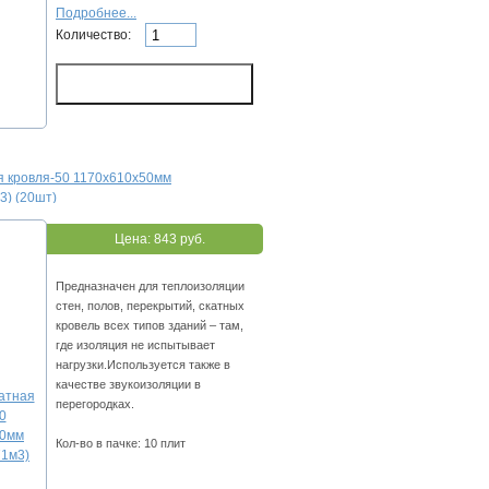
Подробнее...
Количество:
я кровля-50 1170х610х50мм
3) (20шт)
Цена:
843 руб.
Предназначен для теплоизоляции
стен, полов, перекрытий, скатных
кровель всех типов зданий – там,
где изоляция не испытывает
нагрузки.Используется также в
качестве звукоизоляции в
перегородках.
Кол-во в пачке: 10 плит