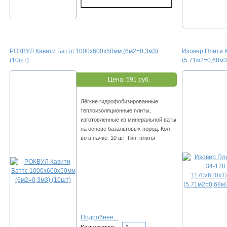
РОКВУЛ Кавити Баттс 1000х600х50мм (6м2=0,3м3)
Изовер Плита 
(10шт)
(5.71м2=0,68м3
Цена:
591 руб.
Лёгкие гидрофобизированные
теплоизоляционные плиты,
изготовленные из минеральной ваты
на основе базальтовых пород. Кол-
во в пачке: 10 шт Тип: плиты
Подробнее...