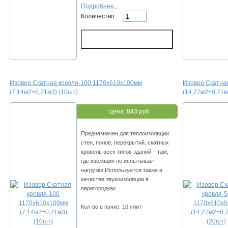
Подробнее...
Количество:
Изовер Скатная кровля-100 1170х610х100мм
Изовер Скатна
(7,14м2=0,71м3) (10шт)
(14,27м2=0,71м
Цена:
843 руб.
Предназначен для теплоизоляции
стен, полов, перекрытий, скатных
кровель всех типов зданий – там,
где изоляция не испытывает
нагрузки.Используется также в
качестве звукоизоляции в
перегородках.
Кол-во в пачке: 10 плит