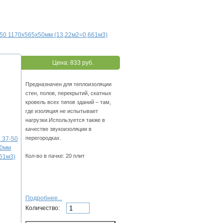
50 1170х565х50мм (13,22м2=0,661м3)
Цена:
833 руб.
Предназначен для теплоизоляции
стен, полов, перекрытий, скатных
кровель всех типов зданий – там,
где изоляция не испытывает
нагрузки.Используется также в
качестве звукоизоляции в
перегородках.
Кол-во в пачке: 20 плит
Подробнее...
Количество: