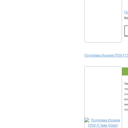
По
К
Подложка Изоком ППИ-П 5
Яв
те
со
вн
жи
по