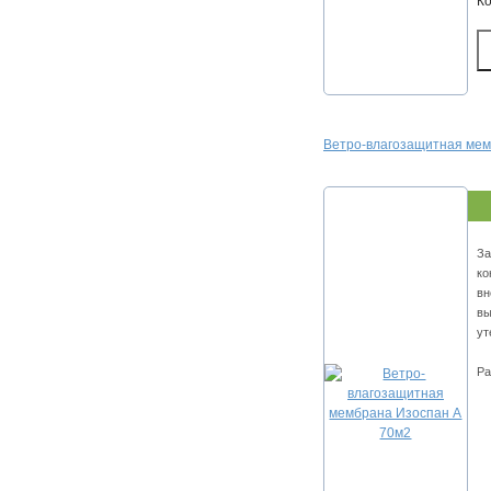
К
Ветро-влагозащитная мем
За
ко
вн
вы
ут
Ра