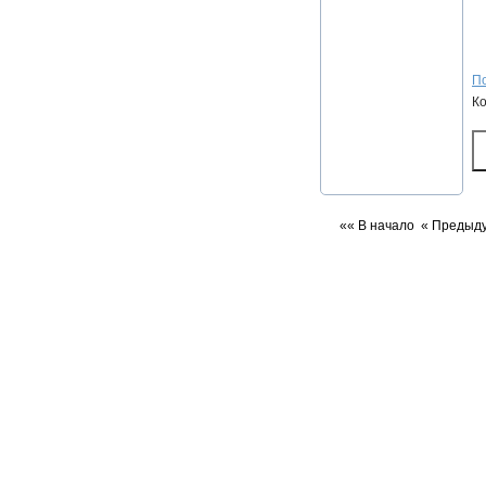
По
К
«« В начало
« Предыд