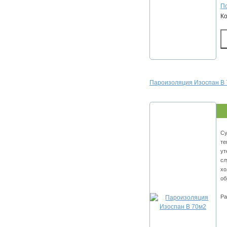
По
К
Пароизоляция Изоспан В
Су
те
ут
сл
хо
об
Ра