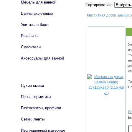
Мебель для ванной
Сортировать по:
Ванны акриловые
Массивная доска Бамбук (к
Унитазы и биде
Раковины
Ун
Смесители
из
тв
Аксессуары для ванной
вн
до
ст
СТРОЙМАТЕРИАЛЫ
Тв
Сухие смеси
Пл
Пены, герметики
Гипсокартон, профили
По
К
Сетки, ленты
Изоляционный материал