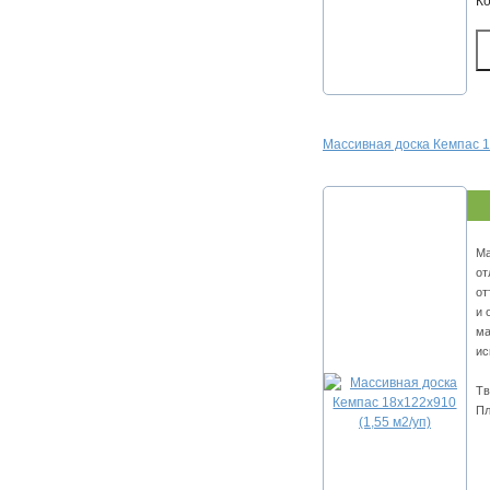
К
Массивная доска Кемпас 1
Ма
от
от
и 
ма
ис
Тв
Пл