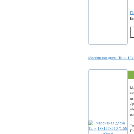
По
К
Массивная доска Тали 18х1
Ма
же
цв
Др
об
из
Тв
Пл