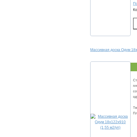
По
К
Массивная доска Одум 18х
Ст
пл
со
од
Тв
Пл