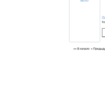
По
К
«« В начало
« Предыд