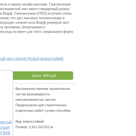
теля в нашем онлайн магазине. Гипсоволокно
оволокнистый лист имеет стандартный размер
ия Кнауф. Гипсоволокно (ГВЛ) получило очень
крытия, что даст высокую теплоизоляция и
подходит элемент пола Кнауф размером лист
олу прочными, бесшумными и
ть ведь он имеет для этого специальную форму.
ый лист Кнауф (Knauf) влагостойкий
Цена:
496 руб.
Высококачественная экологически
чистая разновидность
гипсоволокнистых листов.
Предназначен для строительных
отделочных работ сухим способом.
Вид: влагостойкий
Размер: 2,5х1,2х0,012 м