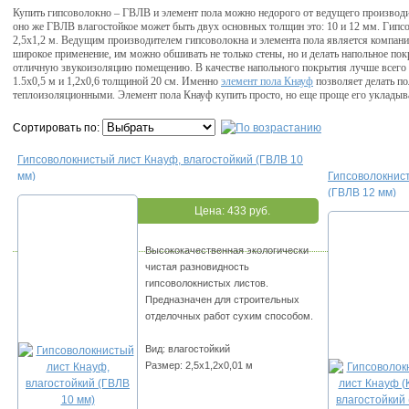
Купить гипсоволокно – ГВЛВ и элемент пола можно недорого от ведущего производи
оно же ГВЛВ влагостойкое может быть двух основных толщин это: 10 и 12 мм. Гипс
2,5х1,2 м. Ведущим производителем гипсоволокна и элемента пола является компан
широкое применение, им можно обшивать не только стены, но и делать напольное по
отличную звукоизоляцию помещению. В качестве напольного покрытия лучше всего 
1.5х0,5 м и 1,2х0,6 толщиной 20 см. Именно
элемент пола Кнауф
позволяет делать п
теплоизоляционными. Элемент пола Кнауф купить просто, но еще проще его укладыва
Сортировать по:
Гипсоволокнистый лист Кнауф, влагостойкий (ГВЛВ 10
мм)
Гипсоволокнист
(ГВЛВ 12 мм)
Цена:
433 руб.
Высококачественная экологически
чистая разновидность
гипсоволокнистых листов.
Предназначен для строительных
отделочных работ сухим способом.
Вид: влагостойкий
Размер: 2,5х1,2х0,01 м