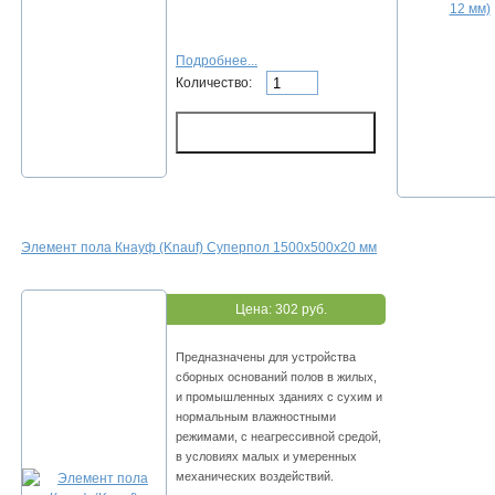
Подробнее...
Количество:
Элемент пола Кнауф (Knauf) Суперпол 1500х500х20 мм
Цена:
302 руб.
Предназначены для устройства
сборных оснований полов в жилых,
и промышленных зданиях с сухим и
нормальным влажностными
режимами, с неагрессивной средой,
в условиях малых и умеренных
механических воздействий.