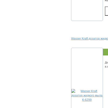
К
Wasser Kraft дозатор жидк
До
К-