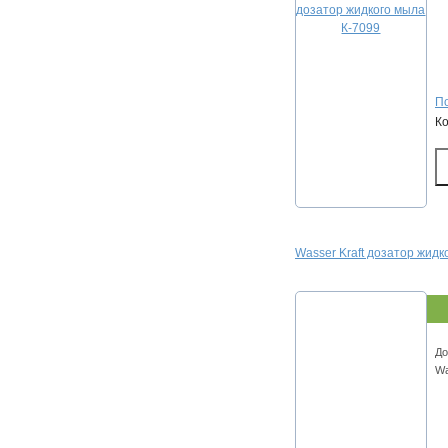
По
К
Wasser Kraft дозатор жидк
До
Wa