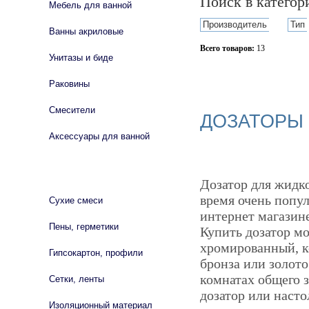
Поиск в катего
Мебель для ванной
Производитель
Тип
Ванны акриловые
Всего товаров:
13
Унитазы и биде
Сбросить фильтр
Раковины
Смесители
ДОЗАТОРЫ
Аксессуары для ванной
СТРОЙМАТЕРИАЛЫ
Дозатор для жидко
время очень попул
Сухие смеси
интернет магазине
Пены, герметики
Купить дозатор м
хромированный, к
Гипсокартон, профили
бронза или золот
комнатах общего 
Сетки, ленты
дозатор или насто
Изоляционный материал