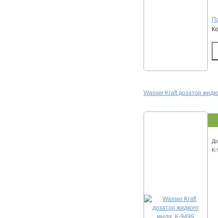
По
К
Wasser Kraft дозатор жидк
До
K-