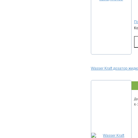
По
К
Wasser Kraft дозатор жидк
До
К-