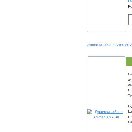
По
К
Душевая кабина Ammari A
Бо
ду
до
На
То
Ги
Цв
По
Ра