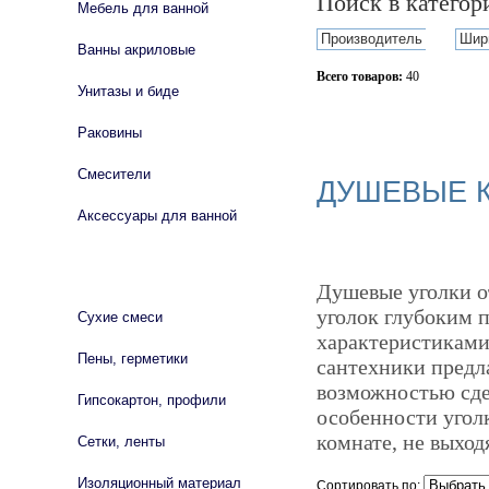
Поиск в катего
Мебель для ванной
Производитель
Шир
Ванны акриловые
Всего товаров:
40
Унитазы и биде
Сбросить фильтр
Раковины
Смесители
ДУШЕВЫЕ К
Аксессуары для ванной
СТРОЙМАТЕРИАЛЫ
Душевые уголки о
уголок глубоким п
Сухие смеси
характеристиками 
Пены, герметики
сантехники предл
возможностью сдел
Гипсокартон, профили
особенности уголк
комнате, не выход
Сетки, ленты
Изоляционный материал
Сортировать по: