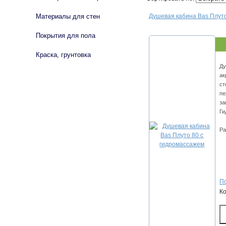
Материалы для стен
Душевая кабина Bas Плуто
Покрытия для пола
Краска, грунтовка
Ду
ак
ст
пе
за
Ги
Ра
По
К