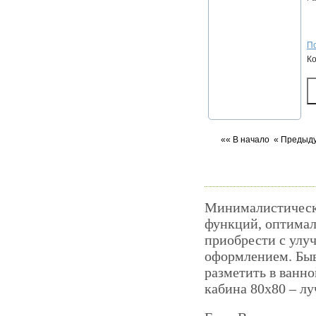
По
К
«« В начало
« Предыд
Минималистическ
функций, оптимал
приобрести с ул
оформлением. Быв
разметить в ванн
кабина 80х80 – лу