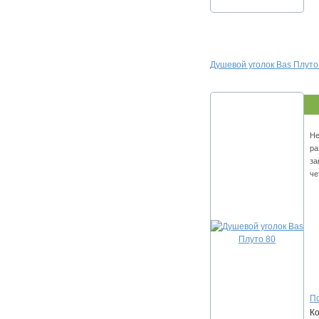
Душевой уголок Bas Плуто
Не
ра
за
че
По
К