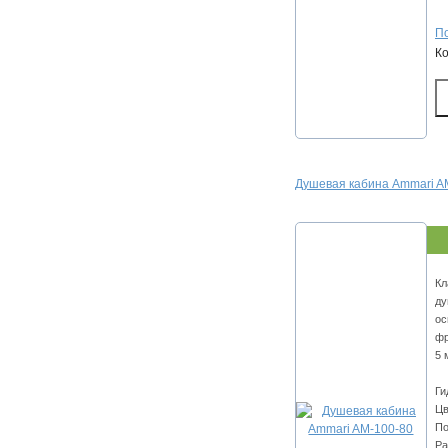
По
К
Душевая кабина Ammari A
Кл
ду
ос
фр
5 
Ги
Цв
По
Ра