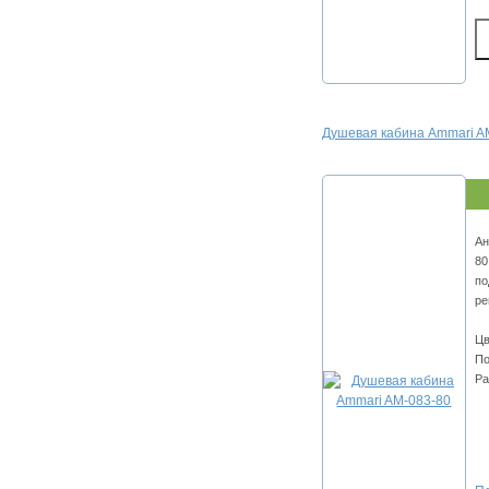
Душевая кабина Ammari A
Ан
80
по
ре
Цв
По
Ра