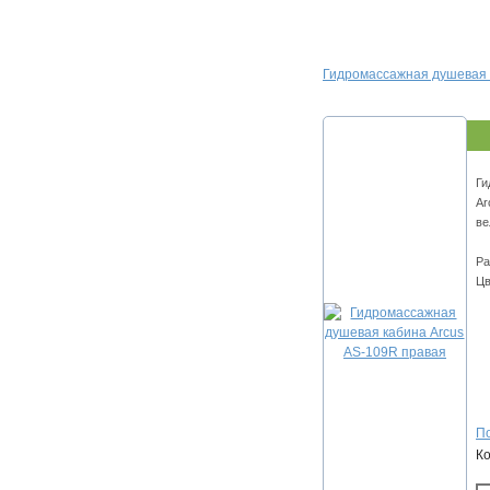
Гидромассажная душевая 
Ги
Ar
ве
Ра
Цв
По
К