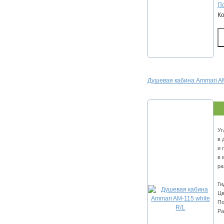
По
К
Душевая кабина Ammari AM
Уг
в 
и 
в 
ра
Ги
Цв
По
Ра