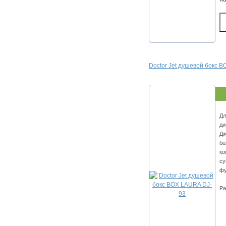
Doctor Jet душевой бокс 
Дл
ди
Дж
бо
ко
су
фу
Ра