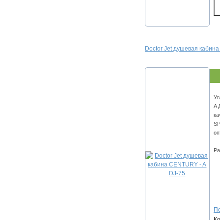
Doctor Jet душевая кабин
Уг
A 
ка
SP
оп
Ра
По
К