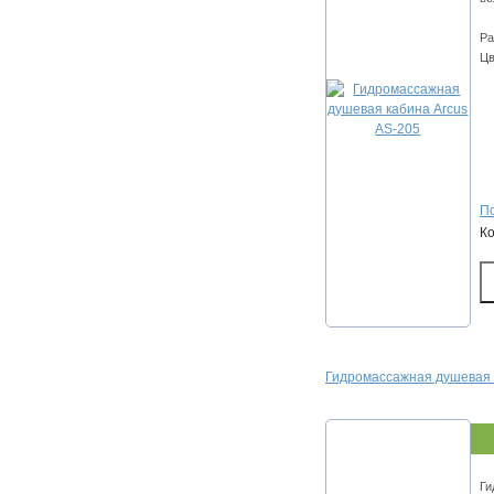
Ра
Цв
По
К
Гидромассажная душевая 
Ги