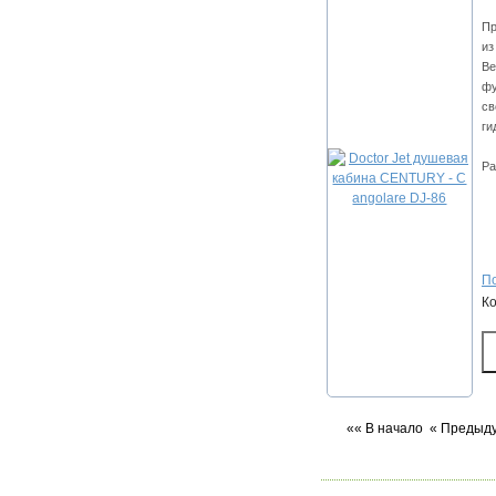
Пр
из
Ве
фу
св
ги
Ра
По
К
«« В начало
« Предыд