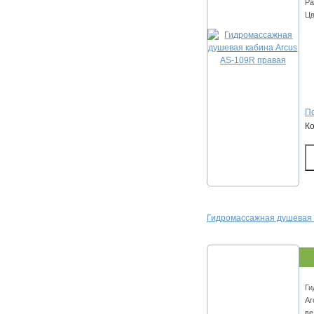
Ра
Цв
По
К
Гидромассажная душевая 
Ги
Ar
ве