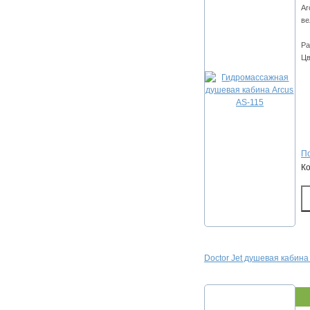
Ar
ве
Ра
Цв
По
К
Doctor Jet душевая кабин