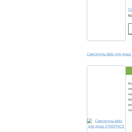
По
К
Смеситель Iddis для душ
Ко
не
на
кр
ре
хр