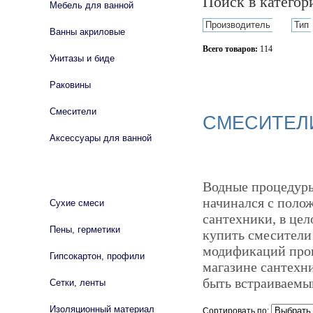
Поиск в катего
Мебель для ванной
Производитель
Тип
Ванны акриловые
Всего товаров:
114
Унитазы и биде
Сбросить фильтр
Раковины
Смесители
СМЕСИТЕЛ
Аксессуары для ванной
СТРОЙМАТЕРИАЛЫ
Водные процедуры 
начинался с поло
Сухие смеси
сантехники, в цел
Пены, герметики
купить смесители
модификаций прои
Гипсокартон, профили
магазине сантехн
быть встраиваемы
Сетки, ленты
Изоляционный материал
Сортировать по: