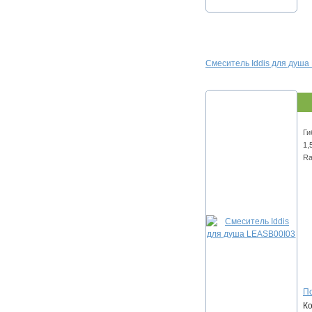
Смеситель Iddis для душа
Ги
1,
Ra
По
К