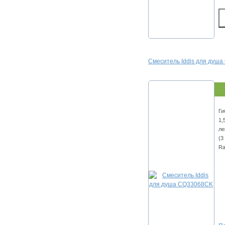
Смеситель Iddis для душ
Ги
1,
ле
(3
Ra