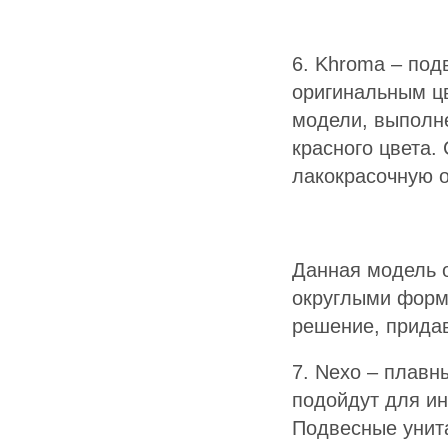
6. Khroma – под
оригинальным ц
модели, выполн
красного цвета.
лакокрасочную о
Данная модель 
округлыми форм
решение, придав
7. Nexo – плав
подойдут для ин
Подвесные унита