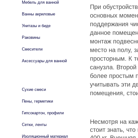
Мебель для ванной
При обустройств
Ванны акриловые
основных момен
поддержания чис
Унитазы и биде
данное помещен
Раковины
монтаж подвесно
место на полу, 
Смесители
просторным. К т
Аксессуары для ванной
санузла. Второй
более простым п
СТРОЙМАТЕРИАЛЫ
учитывать эти д
Сухие смеси
помещения, сто
Пены, герметики
Гипсокартон, профили
Несмотря на каж
Сетки, ленты
стоит знать, чт
Изоляционный материал
400 кг. Внешняя