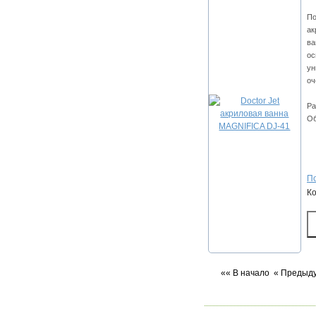
По
ак
ва
ос
ун
оч
Ра
Об
По
К
«« В начало
« Предыд