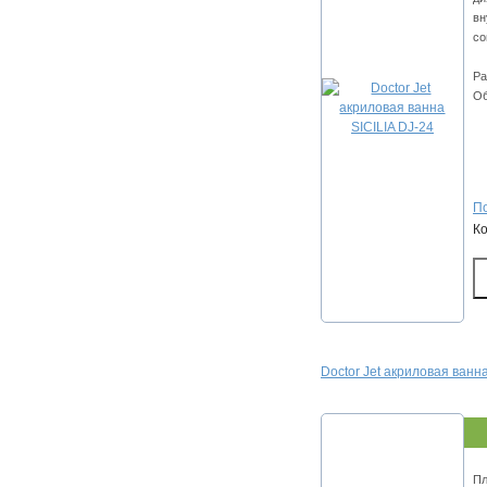
вн
со
Ра
Об
По
К
Doctor Jet акриловая ванна
Пл