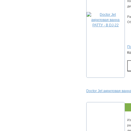
по
ди
Ра
Об
По
К
Doctor Jet акриловая ванна
Из
ра
ди