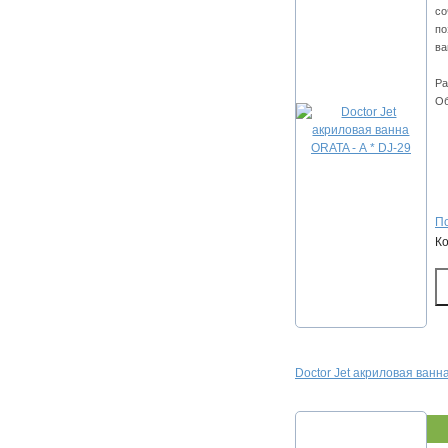
со
по
ва
Ра
Об
По
К
Doctor Jet акриловая ван