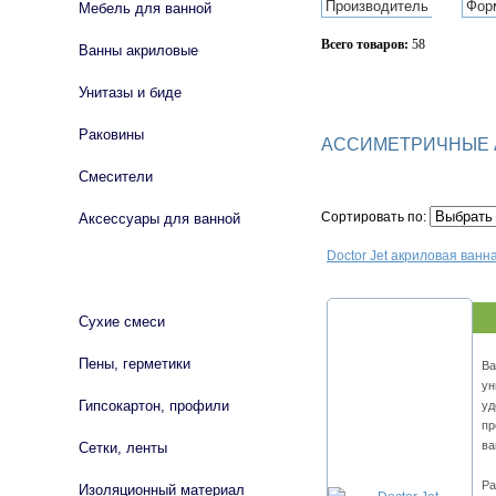
Производитель
Фор
Мебель для ванной
Всего товаров:
58
Ванны акриловые
Сбросить фильтр
Унитазы и биде
Раковины
АССИМЕТРИЧНЫЕ 
Смесители
Сортировать по:
Аксессуары для ванной
Doctor Jet акриловая ванна
СТРОЙМАТЕРИАЛЫ
Сухие смеси
Пены, герметики
Ва
ун
Гипсокартон, профили
уд
пр
ва
Сетки, ленты
Ра
Изоляционный материал