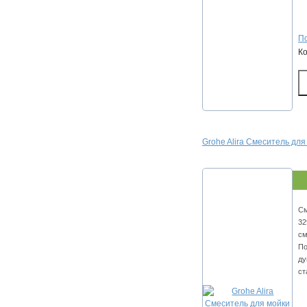
По
К
Grohe Alira Смеситель дл
См
32
см
По
ду
ст