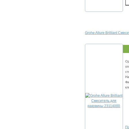
Grohe Allure Brilliant См
Од
от
ст
На
Фи
кл
По