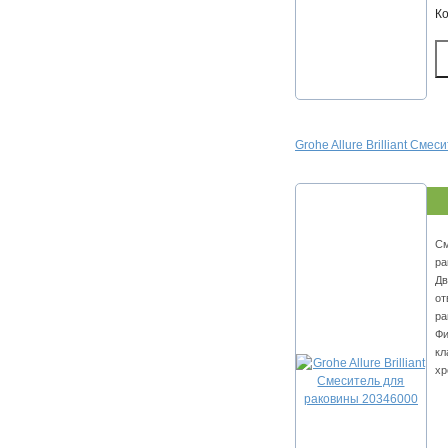
К
Grohe Allure Brilliant См
См
ра
Дв
от
ра
Фи
кл
хр