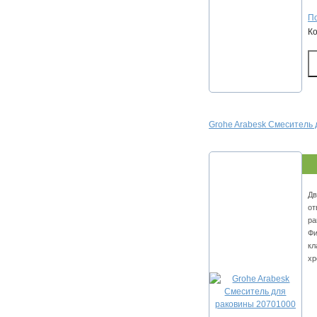
По
К
Grohe Arabesk Смеситель
Дв
от
ра
Фи
кл
хр