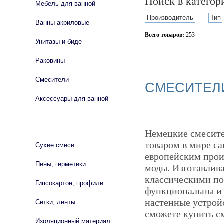
Поиск в катего
Мебель для ванной
Производитель
Тип
Ванны акриловые
Всего товаров:
253
Унитазы и биде
Сбросить фильтр
Раковины
Смесители
СМЕСИТЕЛИ
Аксессуары для ванной
СТРОЙМАТЕРИАЛЫ
Немецкие смесите
товаром в мире с
Сухие смеси
европейским прои
Пены, герметики
моды. Изготавлив
классическими по 
Гипсокартон, профили
функциональны и 
настенные устройс
Сетки, ленты
сможете купить см
Изоляционный материал