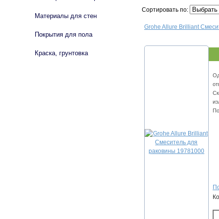
Сортировать по:
Материалы для стен
Grohe Allure Brilliant См
Покрытия для пола
Краска, грунтовка
Од
от
Ск
из
По
По
К