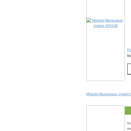
По
К
Milardo Мыльница, стекло
Ко
мы