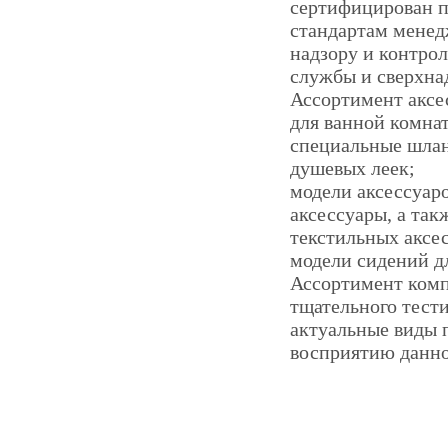
сертифицирован п
стандартам менед
надзору и контро
службы и сверхна
Ассортимент аксе
для ванной комнат
специальные шлан
душевых леек;
модели аксессуар
аксессуары, а так
текстильных аксес
модели сидений дл
Ассортимент комп
тщательного тест
актуальные виды 
восприятию данно