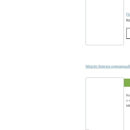
По
К
Milardo Крючок одинарны
Ко
с 
Mi