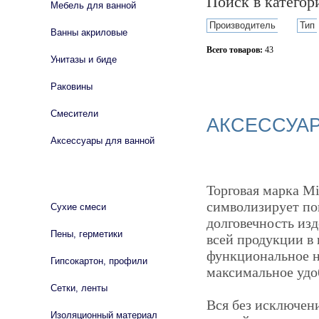
Поиск в катего
Мебель для ванной
Производитель
Тип
Ванны акриловые
Всего товаров:
43
Унитазы и биде
Сбросить фильтр
Раковины
Смесители
АКСЕССУА
Аксессуары для ванной
СТРОЙМАТЕРИАЛЫ
Торговая марка Mi
символизирует по
Сухие смеси
долговечность из
Пены, герметики
всей продукции в
функциональное н
Гипсокартон, профили
максимальное удо
Сетки, ленты
Вся без исключен
Изоляционный материал