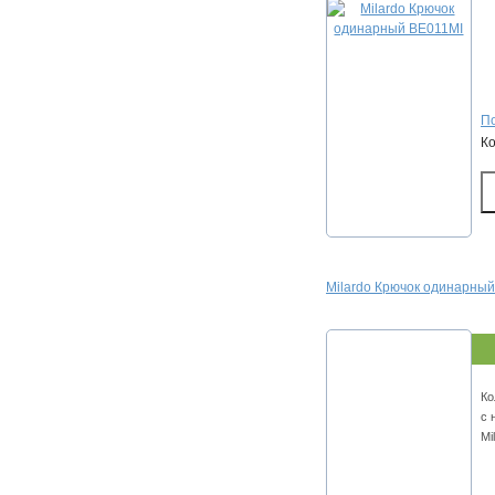
По
К
Milardo Крючок одинарны
Ко
с 
Mi