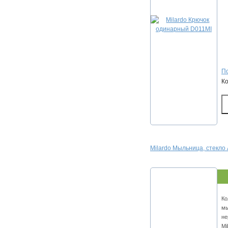
По
К
Milardo Мыльница, стекло
Ко
мы
не
Mi