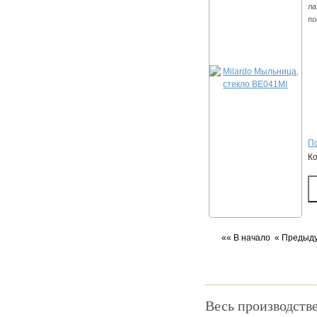
ла
по
По
К
«« В начало
« Предыд
Весь производств