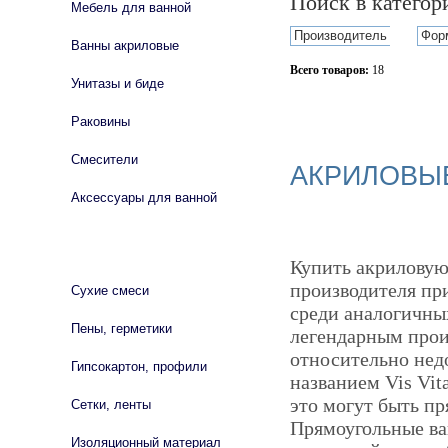
Поиск в катего
Мебель для ванной
Производитель
Фор
Ванны акриловые
Всего товаров:
18
Унитазы и биде
Сбросить фильтр
Раковины
Смесители
АКРИЛОВЫЕ
Аксессуары для ванной
СТРОЙМАТЕРИАЛЫ
Купить акриловую 
производителя при
Сухие смеси
среди аналогичны
Пены, герметики
легендарным прои
относительно нед
Гипсокартон, профили
названием Vis Vit
это могут быть п
Сетки, ленты
Прямоугольные ван
Изоляционный материал