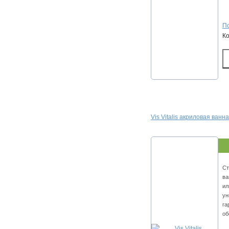
По
К
Vis Vitalis акриловая ванн
Ст
ва
ил
ун
га
об