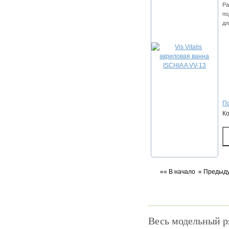
Ра
по
дл
По
К
«« В начало
« Предыд
Весь модельный 