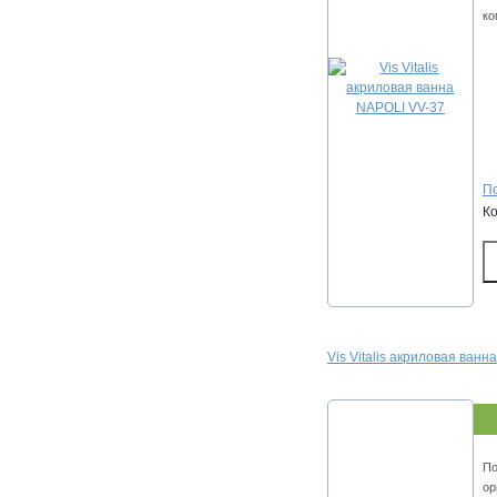
ко
По
К
Vis Vitalis акриловая ванн
По
ор