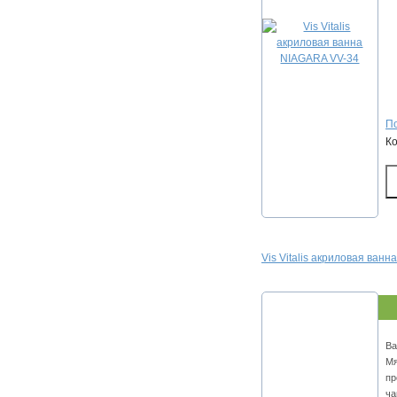
По
К
Vis Vitalis акриловая ван
Ва
Мя
пр
ча