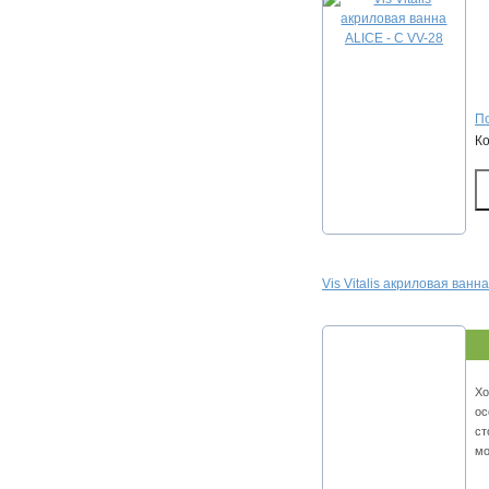
По
К
Vis Vitalis акриловая ван
Хо
ос
ст
мо