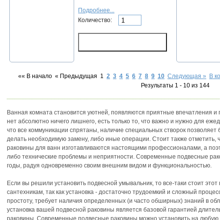
Подробнее...
Количество:
«« В начало
« Предыдущая
1
2
3
4
5
6
7
8
9
10
Следующая »
В к
Результаты 1 - 10 из 144
Ванная комната становится уютней, появляются приятные впечатления и 
нет абсолютно ничего лишнего, есть только то, что важно и нужно для еже
что все коммуникации спрятаны, наличие специальных створок позволяет 
делать необходимую замену, либо иные операции. Стоит также отметить,
раковины для ванн изготавливаются настоящими профессионалами, а поэто
либо технические проблемы и неприятности. Современные подвесные рако
годы, радуя одновременно своим внешним видом и функциональностью.
Если вы решили установить подвесной умывальник, то все-таки стоит это
сантехникам, так как установка - достаточно трудоемкий и сложный проце
простоту, требует наличия определенных (и часто обширных) знаний в о
установка вашей подвесной раковины является базовой гарантией длител
раковины. Современные подвесные раковины можно установить на любую в