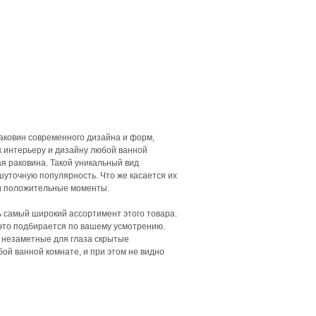
аковин современного дизайна и форм,
 интерьеру и дизайну любой ванной
я раковина. Такой уникальный вид
шуточную популярность. Что же касается их
 и положительные моменты.
ь самый широкий ассортимент этого товара.
 это подбирается по вашему усмотрению.
 незаметные для глаза скрытые
ой ванной комнате, и при этом не видно