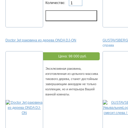
Количество:
Doctor Jet раковина из дерева ONDA DJ-ON
GUSTAVSBERG У
справа
Цена:
98 000 руб.
Эксклюзивная раковина,
изготовленная из цельного массива
тикового дерева, станет достойным
завершающим аккордом не только
коллекции, но и интерьера Вашей
ванной комнаты.