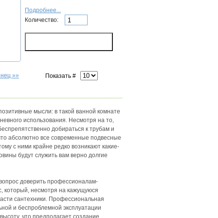
Подробнее...
Количество:
онец »»
Показать #
позитивные мысли: в такой ванной комнате
дневного использования. Несмотря на то,
беспрепятственно добираться к трубам и
 что абсолютно все современные подвесные
му с ними крайне редко возникают какие-
вины будут служить вам верно долгие
т вопрос доверить профессионалам-
сс, который, несмотря на кажущуюся
бласти сантехники. Профессиональная
ьной и беспроблемной эксплуатации
ысоту, что предполагает создание