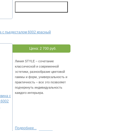
а с пьедесталом 6002 красный
Цена:
2 700 руб.
Линия STYLE – сочетание
классической и современной
эстетики, разнообразие цветовой
гаммы и форм, универсальность и
практичность – все это позволяет
подчеркнуть индивидуальность
каждого интерьера.
Подробнее...