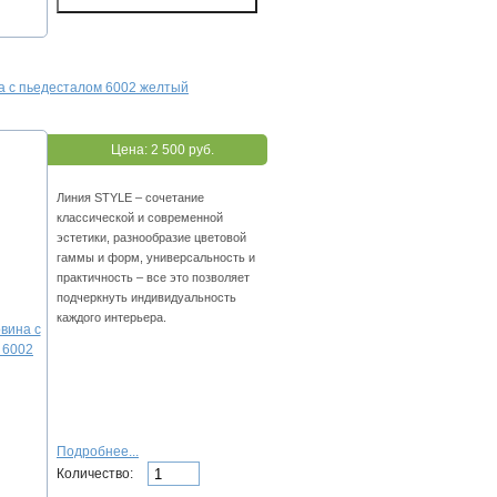
а с пьедесталом 6002 желтый
Цена:
2 500 руб.
Линия STYLE – сочетание
классической и современной
эстетики, разнообразие цветовой
гаммы и форм, универсальность и
практичность – все это позволяет
подчеркнуть индивидуальность
каждого интерьера.
Подробнее...
Количество: