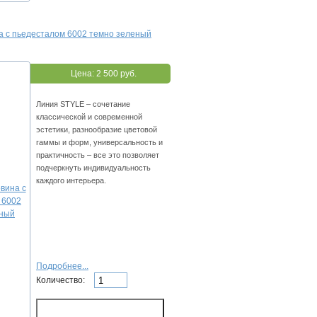
а с пьедесталом 6002 темно зеленый
Цена:
2 500 руб.
Линия STYLE – сочетание
классической и современной
эстетики, разнообразие цветовой
гаммы и форм, универсальность и
практичность – все это позволяет
подчеркнуть индивидуальность
каждого интерьера.
Подробнее...
Количество: