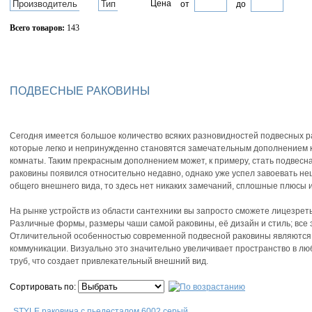
Производитель
Тип
Цена
от
до
Всего товаров:
143
Сбросить фильтр
ПОДВЕСНЫЕ РАКОВИНЫ
Сегодня имеется большое количество всяких разновидностей подвесных р
которые легко и непринужденно становятся замечательным дополнением к
комнаты. Таким прекрасным дополнением может, к примеру, стать подвесна
раковины появился относительно недавно, однако уже успел завоевать не
общего внешнего вида, то здесь нет никаких замечаний, сплошные плюсы
На рынке устройств из области сантехники вы запросто сможете лицезрет
Различные формы, размеры чаши самой раковины, её дизайн и стиль; все
Отличительной особенностью современной подвесной раковины являются
коммуникации. Визуально это значительно увеличивает пространство в люб
труб, что создает привлекательный внешний вид.
Сортировать по:
STYLE раковина с пьедесталом 6002 серый