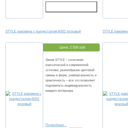
STYLE раковина с пьедесталом 6002 розовый
STYLE раковин
Цена:
2 500 руб.
Линия STYLE – сочетание
классической и современной
эстетики, разнообразие цветовой
гаммы и форм, универсальность и
практичность – все это позволяет
подчеркнуть индивидуальность
каждого интерьера.
Подробнее...