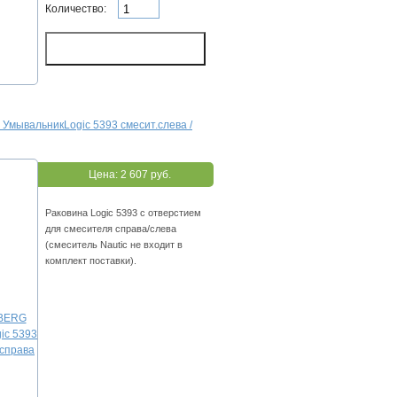
Количество:
мывальникLogic 5393 смесит.cлева /
Цена:
2 607 руб.
Раковина Logic 5393 с отверстием
для смесителя справа/слева
(смеситель Nautic не входит в
комплект поставки).