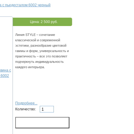
а с пьедесталом 6002 черный
Цена:
2 500 руб.
Линия STYLE – сочетание
классической и современной
эстетики, разнообразие цветовой
гаммы и форм, универсальность и
практичность – все это позволяет
подчеркнуть индивидуальность
каждого интерьера.
Подробнее...
Количество: