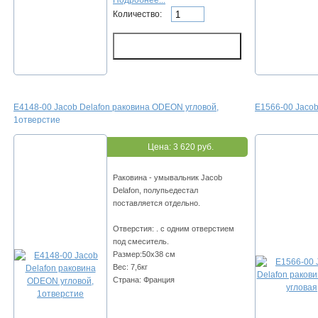
Подробнее...
Количество:
E4148-00 Jacob Delafon раковина ODEON угловой,
E1566-00 Jacob
1отверстие
Цена:
3 620 руб.
Раковина - умывальник Jacob
Delafon, полупьедестал
поставляется отдельно.
Отверстия: . с одним отверстием
под смеситель.
Размер:50х38 см
Вес: 7,6кг
Страна: Франция