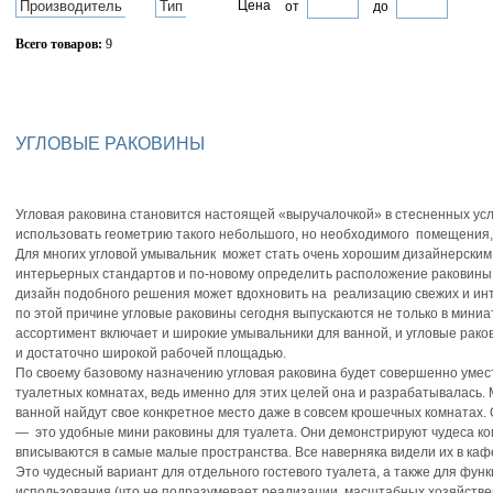
Производитель
Тип
Цена
от
до
Всего товаров:
9
Сбросить фильтр
УГЛОВЫЕ РАКОВИНЫ
Угловая раковина становится настоящей «выручалочкой» в стесненных ус
использовать геометрию такого небольшого, но необходимого помещения, 
Для многих угловой умывальник может стать очень хорошим дизайнерски
интерьерных стандартов и по-новому определить расположение раковины 
дизайн подобного решения может вдохновить на реализацию свежих и ин
по этой причине угловые раковины сегодня выпускаются не только в миниа
ассортимент включает и широкие умывальники для ванной, и угловые рако
и достаточно широкой рабочей площадью.
По своему базовому назначению угловая раковина будет совершенно умес
туалетных комнатах, ведь именно для этих целей она и разрабатывалась.
ванной найдут свое конкретное место даже в совсем крошечных комнатах.
— это удобные мини раковины для туалета. Они демонстрируют чудеса к
вписываются в самые малые пространства. Все наверняка видели их в каф
Это чудесный вариант для отдельного гостевого туалета, а также для фун
использования (что не подразумевает реализации масштабных хозяйстве