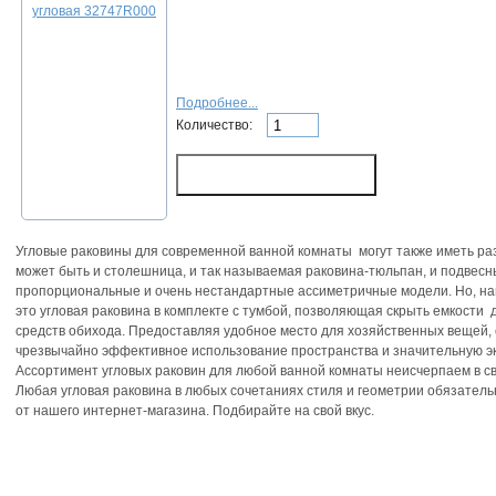
Подробнее...
Количество:
Угловые раковины для современной ванной комнаты могут также иметь раз
может быть и столешница, и так называемая раковина-тюльпан, и подвесны
пропорциональные и очень нестандартные ассиметричные модели. Но, н
это угловая раковина в комплекте с тумбой, позволяющая скрыть емкости
средств обихода. Предоставляя удобное место для хозяйственных вещей,
чрезвычайно эффективное использование пространства и значительную 
Ассортимент угловых раковин для любой ванной комнаты неисчерпаем в с
Любая угловая раковина в любых сочетаниях стиля и геометрии обязательн
от нашего интернет-магазина. Подбирайте на свой вкус.
Складочная д.1 кор.5
тел.:
(495) 514-87-20
e-mail:
info@ikea-perm.r