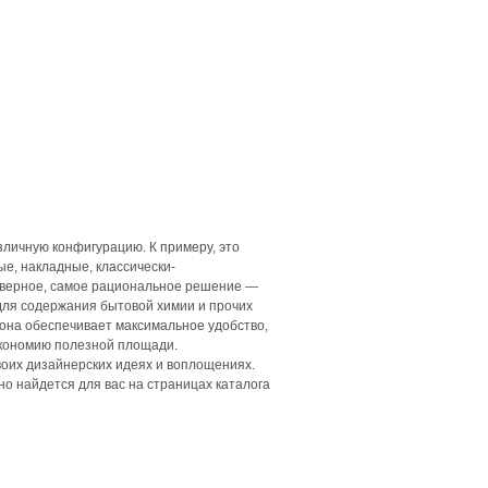
личную конфигурацию. К примеру, это
е, накладные, классически-
аверное, самое рациональное решение —
 для содержания бытовой химии и прочих
 она обеспечивает максимальное удобство,
экономию полезной площади.
воих дизайнерских идеях и воплощениях.
о найдется для вас на страницах каталога
u