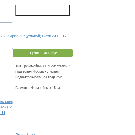
ник "Ирис-36" (угловой) б/отв WH110511
Цена:
1 400 руб.
Тип - рукомойник / с пьедесталом /
подвесная. Форма - угловая.
Водоотталкивающее покрытие.
Размеры: 44см х 4см х 15см.