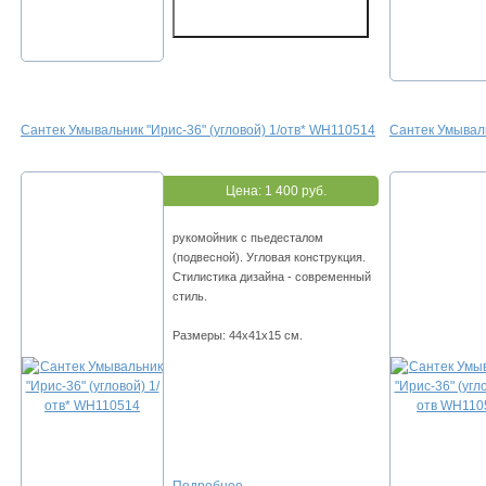
Сантек Умывальник "Ирис-36" (угловой) 1/отв* WH110514
Сантек Умываль
Цена:
1 400 руб.
рукомойник с пьедесталом
(подвесной). Угловая конструкция.
Стилистика дизайна - современный
стиль.
Размеры: 44х41х15 см.