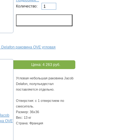
Подробнее...
Количество:
 Delafon раковина OVE угловая
Цена:
4 263 руб.
Угловая небольшая раковина Jacob
Delafon, полупьедестал
поставляется отдельно.
Отверстия: с 1 отверстием по
смеситель.
Размер: 36х36
Вес: 13 кг
Страна: Франция