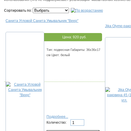
Сортировать по:
Санита Угловой Санита Умывальник ''Веер''
Jika Olymp рако
Цена:
920 руб.
Тип: подвесная Габариты: 36х36х17
см Цвет: белый
Подробнее...
Количество: