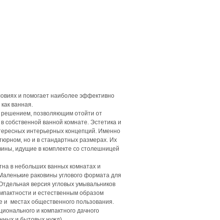
ловиях и помогает наиболее эффективно
как ванная.
м решением, позволяющим отойти от
в собственной ванной комнате. Эстетика и
тересных интерьерных концепций. Именно
тюрном, но и в стандартных размерах. Их
вины, идущие в комплекте со столешницей
тна в небольших ванных комнатах и
 Маленькие раковины углового формата для
 Отдельная версия угловых умывальников
омпактности и естественным образом
е и местах общественного пользования.
кционального и компактного дачного
нных и бытовых нужд).