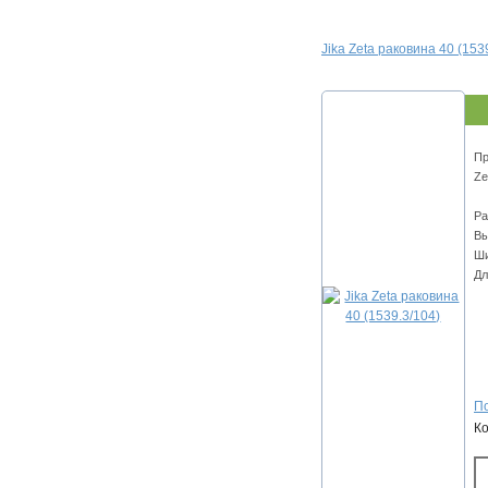
Jika Zeta раковина 40 (153
Пр
Ze
Ра
Вы
Ши
Дл
По
К