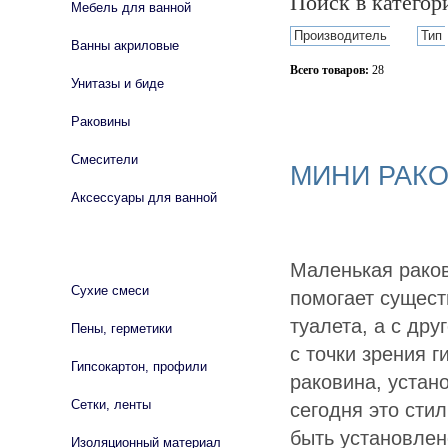
Поиск в катего
Мебель для ванной
Производитель
Тип
Ванны акриловые
Всего товаров:
28
Унитазы и биде
Сбросить фильтр
Раковины
Смесители
МИНИ РАК
Аксессуары для ванной
СТРОЙМАТЕРИАЛЫ
Маленькая раков
Сухие смеси
помогает сущест
туалета, а с дру
Пены, герметики
с точки зрения 
Гипсокартон, профили
раковина, устан
Сетки, ленты
сегодня это сти
быть установлен
Изоляционный материал