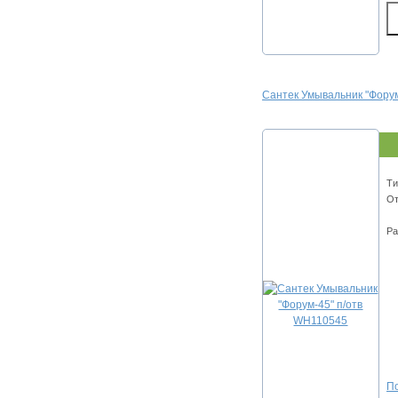
Сантек Умывальник "Фору
Ти
От
Ра
По