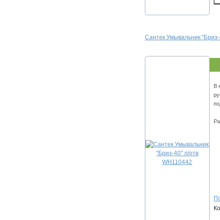
Сантек Умывальник "Бриз-
В 
ру
по
Ра
По
К