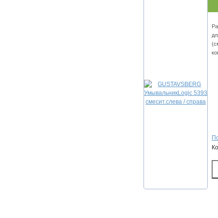
Ра
дл
(с
ко
По
К