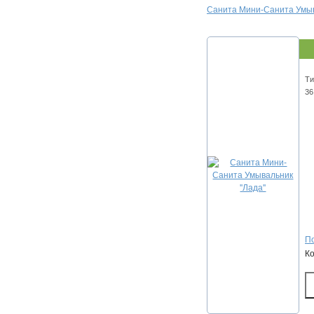
Санита Мини-Санита Умыва
Ти
36
По
К