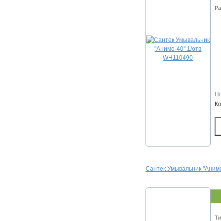
Ра
По
К
Сантек Умывальник "Аним
Ти