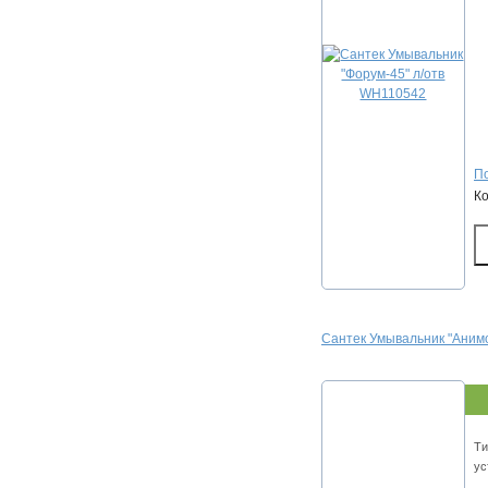
По
К
Сантек Умывальник "Аним
Ти
ус