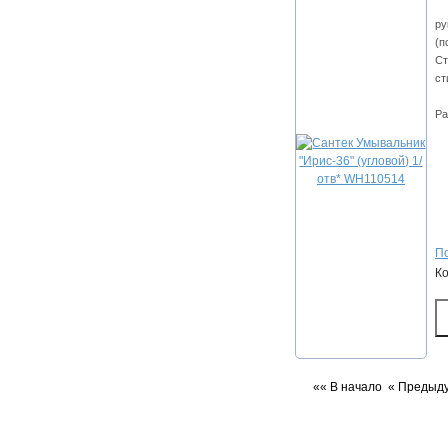
ру
(п
Ст
ст
Ра
По
К
«« В начало
« Предыд