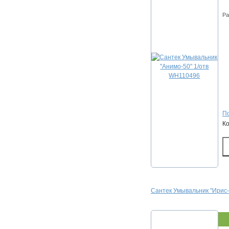
Ра
По
К
Сантек Умывальник "Ирис-