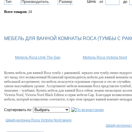
Тип
Производитель
Размер
Цена
от
до
Всего товаров:
24
Сбросить фильтр
МЕБЕЛЬ ДЛЯ ВАННОЙ КОМНАТЫ ROCA (ТУМБЫ С РА
Мебель Roca Unik The Gap
Мебель Roca Victoria Nord
Купить мебель для ванной Roca тумбу с раковиной, зеркало или тумбу-пенал недорог
лет назад этот великолепный Испанский производитель мебели для ванной комнаты н
небольшой ассортимент, эта мебель пользуется огромным спросом и это не случайно, в
самом высочайшем уровне. Ассортимент мебели компании Roca представлен тумбой 
пеналами – тумбами. Купить мебель для ванной Roca сейчас можно нескольких кол
Victoria Nord, Victoria Nord Black Edition и серия мебели Gap. Благодаря великолеп
мебели, который великолепно сочетается, и при этом придает ванной комнате неподр
Сортировать по:
Шкаф-колонна Roca Victoria Nord венге
Шкаф-колонна R