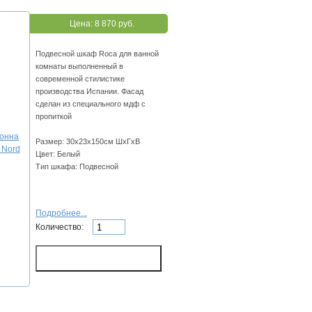
Цена:
8 870 руб.
Подвесной шкаф Roca для ванной
комнаты выполненный в
современной стилистике
производства Испании. Фасад
сделан из специального мдф с
пропиткой
Размер: 30х23х150см ШхГхВ
Цвет: Белый
Тип шкафа: Подвесной
Подробнее...
Количество: