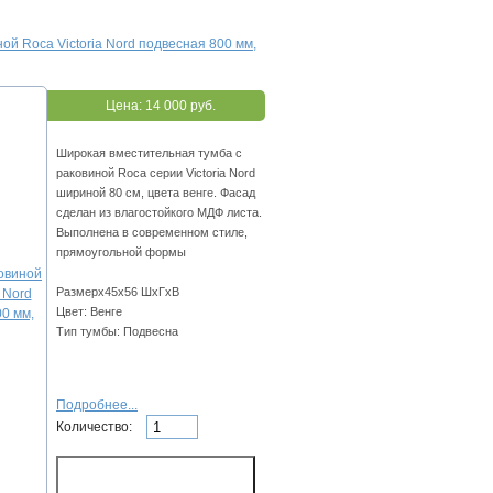
ной Roca Victoria Nord подвесная 800 мм,
Цена:
14 000 руб.
Широкая вместительная тумба с
раковиной Roca серии Victoria Nord
шириной 80 см, цвета венге. Фасад
сделан из влагостойкого МДФ листа.
Выполнена в современном стиле,
прямоугольной формы
Размерх45х56 ШхГхВ
Цвет: Венге
Тип тумбы: Подвесна
Подробнее...
Количество: