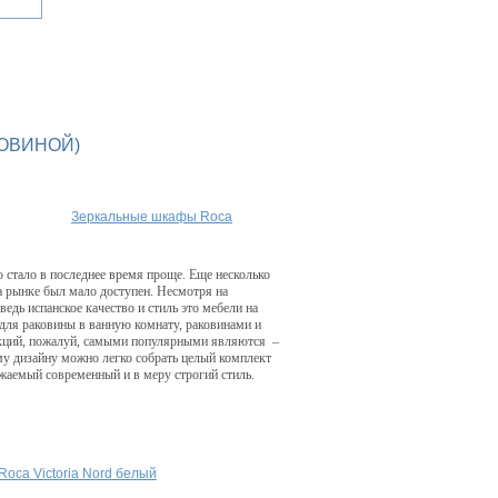
КОВИНОЙ)
Зеркальные шкафы Roca
о стало в последнее время проще. Еще несколько
а рынке был мало доступен. Несмотря на
едь испанское качество и стиль это мебели на
для раковины в ванную комнату, раковинами и
лекций, пожалуй, самыми популярными являются –
ному дизайну можно легко собрать целый комплект
ажаемый современный и в меру строгий стиль.
oca Victoria Nord белый