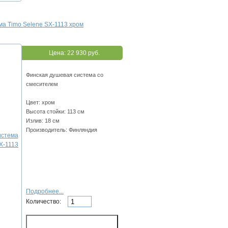
а Timo Selene SX-1113 хром
Цена:
22 930 руб.
Финская душевая система со
смесителем
Цвет: хром
Высота стойки: 113 см
Излив: 18 см
Производитель: Финляндия
Подробнее...
Количество: