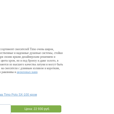
Ассортимент смесителей Timo очень широк,
ачественные и надежные душевые системы, стойки
даря своим ярким дизайнерским решением и
цвета хром, но и под бронзу и даже золото, в
ваются из высшего качества латуни и могут быть
 на смесители с длинным изливом и коротким,
ля раковины и
акриловых ванн
.
а Timo Polo SX-100 хром
Цена:
22 930 руб.