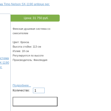
а Timo Nelson SX-1190 antique рег.
Цена:
31 750 руб.
Финская душевая система со
смесителем
Цвет: бронза
Высота стойки: 113 см
Излив: 18 см
Регулируется по высоте
Производитель: Финляндия
Подробнее...
Количество: