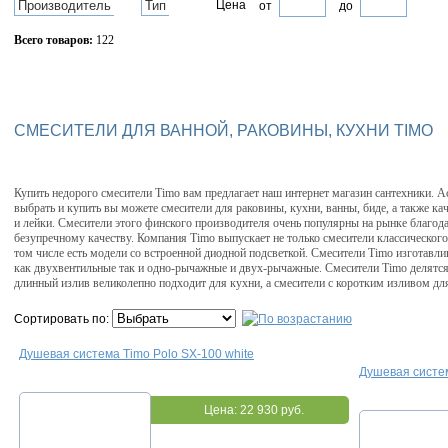
Производитель
Тип
Цена
от
до
Всего товаров:
122
Сбросить фильтр
СМЕСИТЕЛИ ДЛЯ ВАННОЙ, РАКОВИНЫ, КУХНИ TIMO
Купить недорого смесители Timo вам предлагает наш интернет магазин сантехники. 
выбрать и купить вы можете смесители для раковины, кухни, ванны, биде, а также к
и лейки. Смесители этого финского производителя очень популярны на рынке благо
безупречному качеству. Компания Timo выпускает не только смесители классического 
том числе есть модели со встроенной диодной подсветкой. Смесители Timo изготавли
как двухвентильные так и одно-рычажные и двух-рычажные. Смесители Timo делятся
длинный излив великолепно подходит для кухни, а смесители с коротким изливом д
Сортировать по:
Душевая система Timo Polo SX-100 white
Душевая систем
Цена:
22 930 руб.