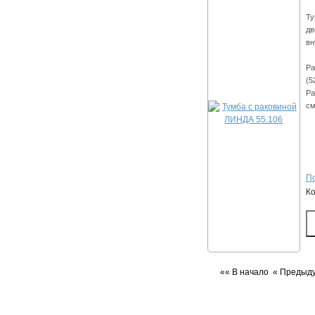
Ту
дв
вн
Ра
(5
Ра
см
По
К
«« В начало
« Предыд