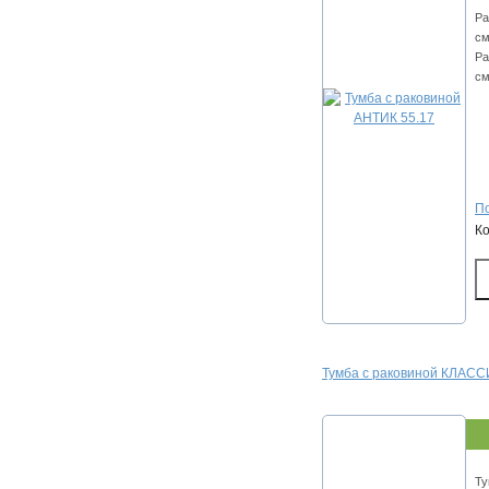
Ра
см
Ра
см
По
К
Тумба с раковиной КЛАСС
Ту