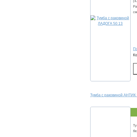
(4
Ра
см
По
К
Тумба с раковиной АНТИК 
Ту
бе