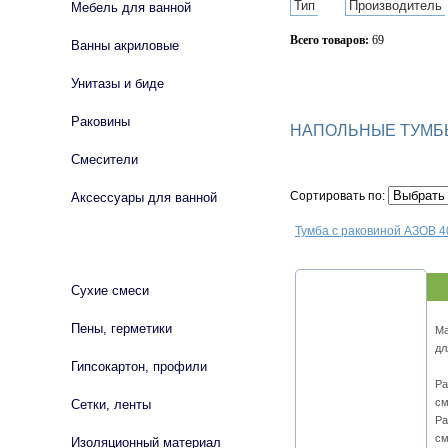
Тип
Производитель
Мебель для ванной
Всего товаров:
69
Ванны акриловые
Сбросить фильтр
Унитазы и биде
Раковины
НАПОЛЬНЫЕ ТУМБ
Смесители
Сортировать по:
Аксессуары для ванной
Тумба с раковиной АЗОВ 4
СТРОЙМАТЕРИАЛЫ
Сухие смеси
Пены, герметики
Ма
дл
Гипсокартон, профили
Ра
см
Сетки, ленты
Ра
см
Изоляционный материал