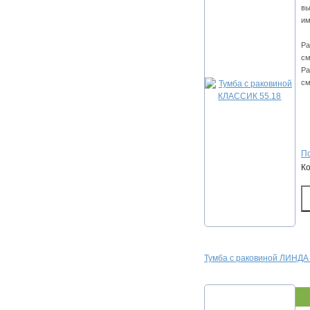
вы
им
Ра
см
Ра
см
По
К
Тумба с раковиной ЛИНДА