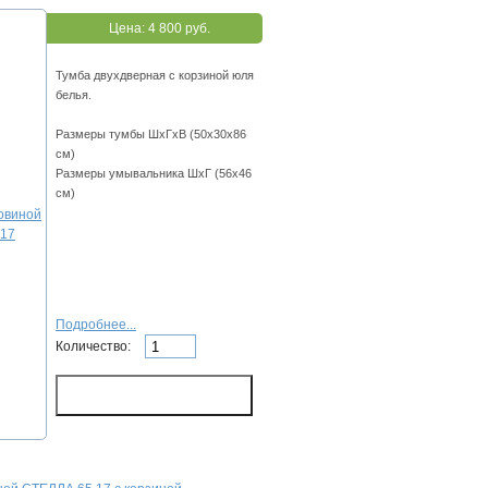
Цена:
4 800 руб.
Тумба двухдверная с корзиной юля
белья.
Размеры тумбы ШхГхВ (50х30х86
см)
Размеры умывальника ШхГ (56х46
см)
Подробнее...
Количество: