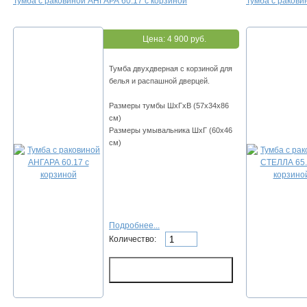
Тумба с раковиной АНГАРА 60.17 с корзиной
Тумба с ракови
Цена:
4 900 руб.
Тумба двухдверная с корзиной для
белья и распашной дверцей.
Размеры тумбы ШхГхВ (57х34х86
см)
Размеры умывальника ШхГ (60х46
см)
Подробнее...
Количество: