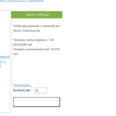
ной СТЕЛЛА 65.17 с корзиной
Цена:
5 400 руб.
Тумба двухдверная с корзиной для
белья, полка внутри.
Размеры тумбы Ширина х ГхВ
(62х33х86 см)
Размеры умывальника ШхГ (67х50
см)
Подробнее...
Количество: