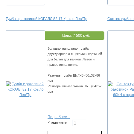
Тумба с раковиной КОРАЛЛ 82.17 Крыло Лев/Пр
Сантек тумба с
Цена:
7 500 руб.
Большая напольная тумба
двухдверная с ящиками и корзиной
для белья для ванной. Левое и
правое исполнение.
Размеры тумбы ШхГхВ (80х37х86
см)
Размеры умывальника ШхГ (84х52
см)
Подробнее...
Количество: