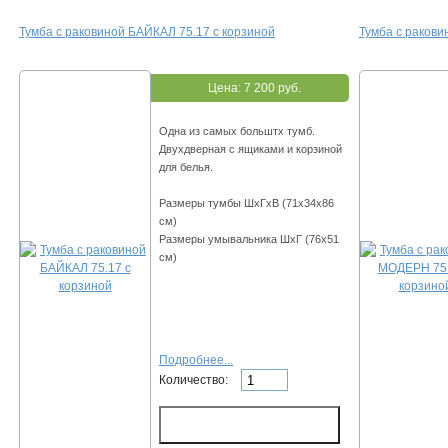
Тумба с раковиной БАЙКАЛ 75.17 с корзиной
Тумба с ракови
Цена:
7 200 руб.
Одна из самых больштх тумб.
Двухдверная с ящиками и корзиной
для белья.
Размеры тумбы ШхГхВ (71х34х86
см)
Размеры умывальника ШхГ (76х51
см)
Подробнее...
Количество: