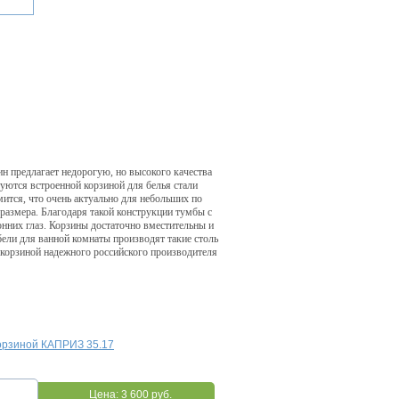
ин предлагает недорогую, но высокого качества
уются встроенной корзиной для белья стали
мится, что очень актуально для небольших по
размера. Благодаря такой конструкции тумбы с
онних глаз. Корзины достаточно вместительны и
ели для ванной комнаты производят такие столь
 корзиной надежного российского производителя
корзиной КАПРИЗ 35.17
Цена:
3 600 руб.