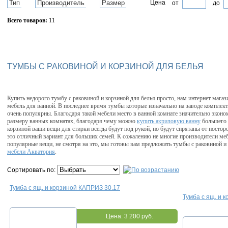
Тип
Производитель
Размер
Цена
от
до
Всего товаров:
11
Сбросить фильтр
ТУМБЫ С РАКОВИНОЙ И КОРЗИНОЙ ДЛЯ БЕЛЬЯ
Купить недорого тумбу с раковиной и корзиной для белья просто, нам интернет магаз
мебель для ванной. В последнее время тумбы которые изначально на заводе комплект
очень популярны. Благодаря такой мебели место в ванной комнате значительно эконо
размеру ванных комнатах, благодаря чему можно
купить акриловую ванну
большего 
корзиной ваши вещи для стирки всегда будут под рукой, но будут спрятаны от постор
это отличный вариант для больших семей. К сожалению не многие производители меб
популярные вещи, не смотря на это, мы готовы вам предложить тумбы с раковиной и
мебели Акватория
.
Сортировать по:
Тумба с ящ. и корзиной КАПРИЗ 30.17
Тумба с ящ. и 
Цена:
3 200 руб.