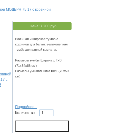
ной МОДЕРН 75.17 с корзиной
Цена:
7 200 руб.
Большая и широкая тумба с
корзиной для белья. великолепная
тумба для ванной комнаты.
Размеры тумбы Ширина х ГхВ
(71х34х86 см)
Размеры умывальника ШхГ (75х50
см)
Подробнее...
Количество: