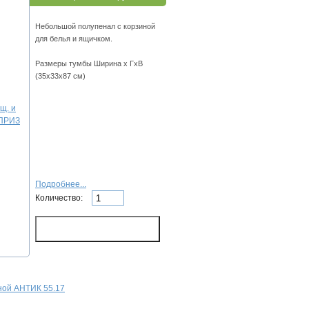
Небольшой полупенал с корзиной
для белья и ящичком.
Размеры тумбы Ширина х ГхВ
(35х33х87 см)
Подробнее...
Количество:
ной АНТИК 55.17