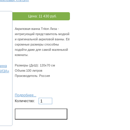
акриловая «ЛИЗА»
Цена:
11 430 руб.
Акриловая ванна Triton Лиза -
интригующий представитель модной
и оригинальной акриловой ванны. Её
скромные размеры способны
подойти даже для самой маленькой
комнаты.
Размеры (ДхШ): 120х70 см
Объем:100 литров
Производитель: Россия
Подробнее...
Количество: