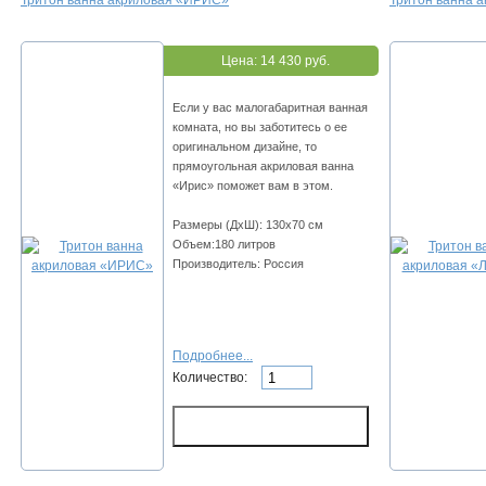
Тритон ванна акриловая «ИРИС»
Тритон ванна 
Цена:
14 430 руб.
Если у вас малогабаритная ванная
комната, но вы заботитесь о ее
оригинальном дизайне, то
прямоугольная акриловая ванна
«Ирис» поможет вам в этом.
Размеры (ДхШ): 130х70 см
Объем:180 литров
Производитель: Россия
Подробнее...
Количество: