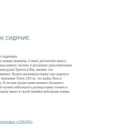
М, СИДЯЧИЕ.
т сидячими.
е ванные комнаты, а таких достаточно много.
омассажную систему и различное дополнительное
изводства Тритон и Bas, именно эти
тименте. Купить маленькую ванну или сидячую
компании Triton 120 см. это ванна Лиза и
у. Если вам нужна ванна немного большего
что купить небольшого размера ванну можно и
также имеет в своей линейки небольшие ванны,
акриловая «СИНДИ»