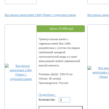
Bas ванна акриловая LIMA (Лима) с гидромассажем
Bas ванна акри
Цена:
23 880 руб.
Прямоугольная ванна с
гидромассажем Bas LIMA
разработана с учетом последних
требований западной
сантехнической моды и станет
жемчужиной любой современной
ванной комнаты.
Размеры (ДхШ): 130х70 см
Объем: 95 литров
Производитель: Россия
Подробнее...
Количество: