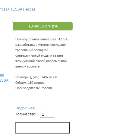
ловая TESSA (Тесса)
Цена:
12 270 руб.
Прямоугольная ванна Bas TESSA
разработана с учетом последних
требований западной
сантехнической моды и станет
жемчужиной любой современной
ванной комнаты.
Размеры (ДхШ): 140х70 см
Объем: 110 литров
Производитель: Россия
Подробнее...
Количество: