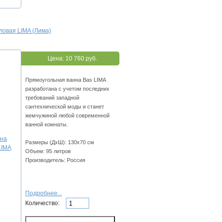
ловая LIMA (Лима)
Цена:
10 760 руб.
Прямоугольная ванна Bas LIMA
разработана с учетом последних
требований западной
сантехнической моды и станет
жемчужиной любой современной
ванной комнаты.
Размеры (ДхШ): 130х70 см
Объем: 95 литров
Производитель: Россия
Подробнее...
Количество: