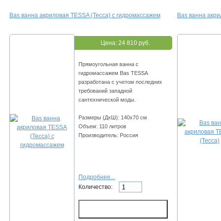
Bas ванна акриловая TESSA (Тесса) с гидромассажем
Bas ванна акри
Цена:
24 810 руб.
Прямоугольная ванна с
гидромассажем Bas TESSA
разработана с учетом последних
требований западной
сантехнической моды.
Размеры (ДхШ): 140х70 см
Объем: 110 литров
Производитель: Россия
Подробнее...
Количество: