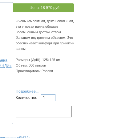
Цена:
18 970 руб.
Очень компактная, даже небольшая,
эта угловая ванна обладает
несомненным достоинством –
большим внутренним объемом. Это
обеспечивает комфорт при принятии
ванны.
Размеры (ДхШ): 125х125 см
Объем: 300 литров
Производитель: Россия
Подробнее...
Количество: