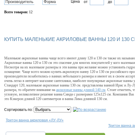
Производитель
Форма
Цена
от
до
Всего товаров:
12
Сбросить фильтр
КУПИТЬ МАЛЕНЬКИЕ АКРИЛОВЫЕ ВАННЫ 120 И 130 С
Маленькие акриловые ванны чаще всего имеют длину 120 и 130 см также их называю
Акриловые ванны 120 и 130 см это спасение для многих покупателей у кого маленьки
Несмотря на их маленькие размеры в эти ванны при желание можно установить гидр
оснащение. Чаще всего можно купить акриловую ванну 120 и 130 см российского про
производители позаботились о ваннах небольшого размера и имеют их в своем ассор
очень легко в интернет магазине сантехники, наиболее популярные акриловые ванны у 
Стандарт 120, маленькие акриловые ванны 130 см. представлены ванной Ирис и Лу-Л
размера, то обратите внимание на
акриловые ванны длиной 140 см
. Стоит отметить, 
угловую, великолепное решение ванна Синди с размерами 125х125 см. Компания Bas 
это Кэмерон длиной 120 сантиметров и ванна Лима длинной 130 см.
Сортировать по:
Тритон ванна акриловая «ЛУ-ЛУ»
Тритон ванна 