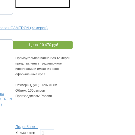
иловая CAMERON (Камерон)
Цена:
10 470 руб.
Прямоугольная ванна Bas Кэмерон
представлена в традиционном
исполнении и имеет изящно
оформленные края.
Размеры (ДхШ): 120х70 см
Объем: 130 литров
Производитель: Россия
Подробнее...
Количество: