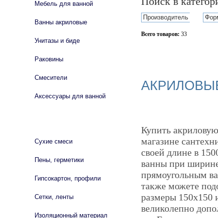
Поиск в катего
Мебель для ванной
Производитель
Фор
Ванны акриловые
Всего товаров:
33
Унитазы и биде
Сбросить фильтр
Раковины
Смесители
АКРИЛОВЫЕ
Аксессуары для ванной
СТРОЙМАТЕРИАЛЫ
Купить акриловую
магазине сантехни
Сухие смеси
своей длине в 150
Пены, герметики
ванны при ширине
прямоугольным ва
Гипсокартон, профили
также можете подо
размеры 150х150 
Сетки, ленты
великолепно допо
Изоляционный материал