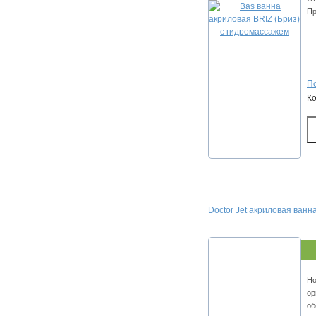
Пр
По
К
Doctor Jet акриловая ванна 
Но
ор
об