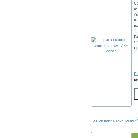
Об
ас
Ак
вы
ва
Ра
Об
Пр
По
К
Тритон ванна акриловая 