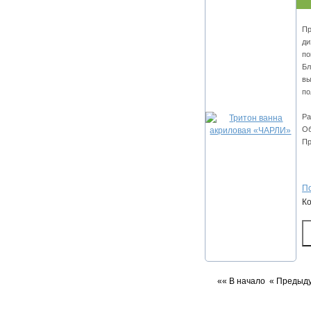
Пр
ди
по
Бл
вы
по
Ра
Об
Пр
По
К
«« В начало
« Предыд