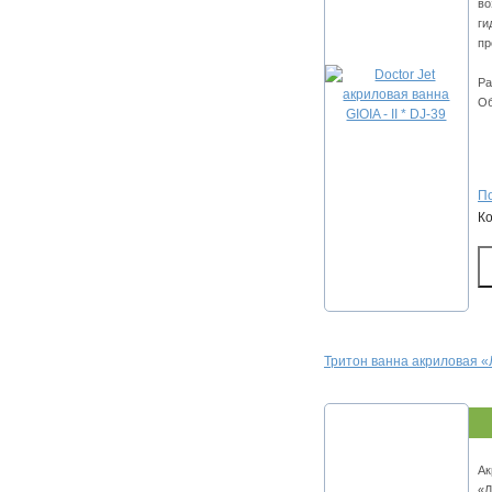
во
ги
пр
Ра
Об
По
К
Тритон ванна акриловая
Ак
«Л