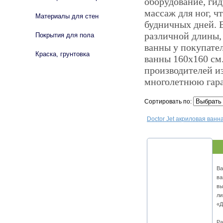
оборудование, ги
массаж для ног, ч
Материалы для стен
будничных дней. 
различной длины,
Покрытия для пола
ванны у покупател
Краска, грунтовка
ванны 160х160 см
производителей и
многолетнюю гар
Сортировать по:
Doctor Jet акриловая ван
Ва
ва
вы
ли
«Д
Ра