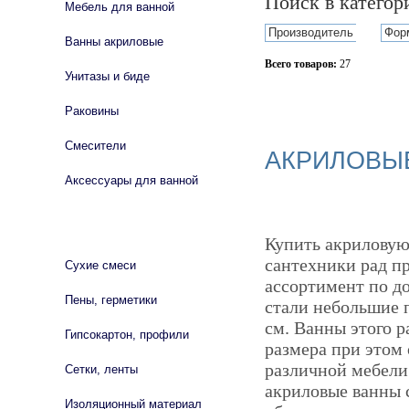
Поиск в катего
Мебель для ванной
Производитель
Фор
Ванны акриловые
Всего товаров:
27
Унитазы и биде
Сбросить фильтр
Раковины
Смесители
АКРИЛОВЫЕ
Аксессуары для ванной
СТРОЙМАТЕРИАЛЫ
Купить акриловую
сантехники рад п
Сухие смеси
ассортимент по д
Пены, герметики
стали небольшие 
см. Ванны этого р
Гипсокартон, профили
размера при этом
различной мебели
Сетки, ленты
акриловые ванны 
Изоляционный материал