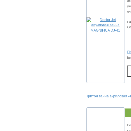
ос
ун
оч
Ра
Об
По
К
Тритон ванна акриловая
Ве
кл