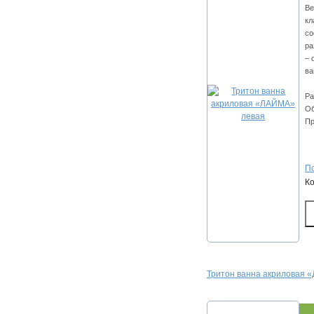
Ве
кл
со
ра
– 
ва
Ра
Об
Пр
По
К
Тритон ванна акриловая