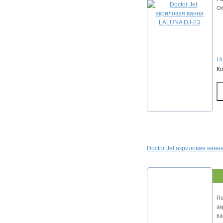
Об
По
К
Doctor Jet акриловая ван
По
ак
ва