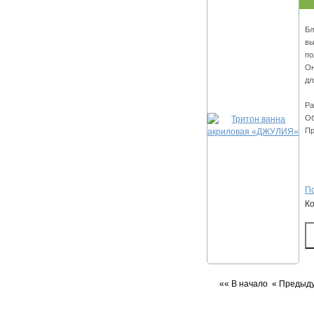
Бл
вы
по
Он
дл
Ра
Об
Пр
По
К
«« В начало
« Предыд