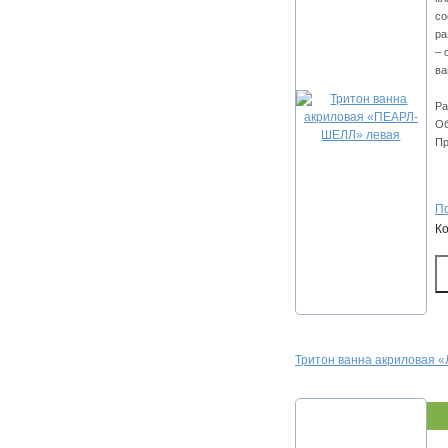
со
ра
– 
ва
Ра
Об
Пр
По
К
Тритон ванна акриловая 