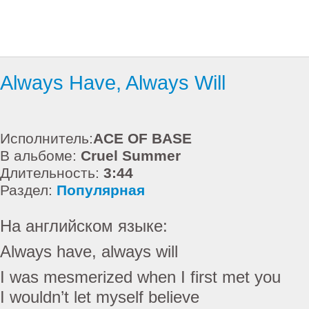
Always Have, Always Will
Исполнитель:
ACE OF BASE
В альбоме:
Cruel Summer
Длительность:
3:44
Раздел:
Популярная
На английском языке:
Always have, always will
I was mesmerized when I first met you
I wouldn’t let myself believe