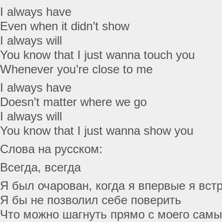
I always have
Even when it didn’t show
I always will
You know that I just wanna touch you
Whenever you’re close to me
I always have
Doesn’t matter where we go
I always will
You know that I just wanna show you
Слова на русском:
Всегда, всегда
Я был очарован, когда я впервые я вст
Я бы не позволил себе поверить
Что можно шагнуть прямо с моего сам