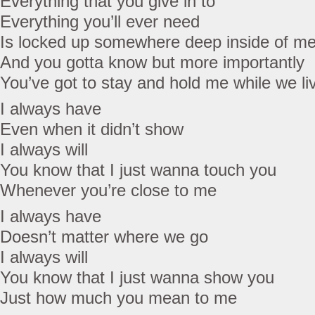
Everything that you give in to
Everything you’ll ever need
Is locked up somewhere deep inside of m
And you gotta know but more importantly
You’ve got to stay and hold me while we liv
I always have
Even when it didn’t show
I always will
You know that I just wanna touch you
Whenever you’re close to me
I always have
Doesn’t matter where we go
I always will
You know that I just wanna show you
Just how much you mean to me