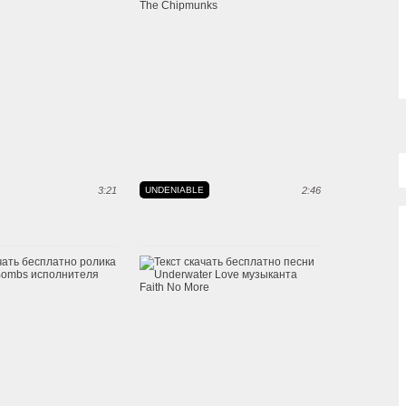
3:21
UNDENIABLE
2:46