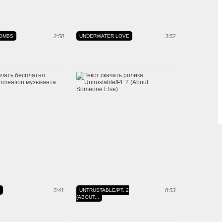
BOMBS
2:58
UNDERWATER LOVE
3:52
5:41
UNTRUSTABLE/PT. 2
8:53
(ABOUT...