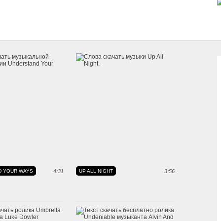
D YOUR WAYS
4:31
UP ALL NIGHT
3:56