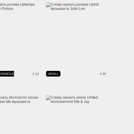
ENOMOUS
1:14
UPHILL
4:34