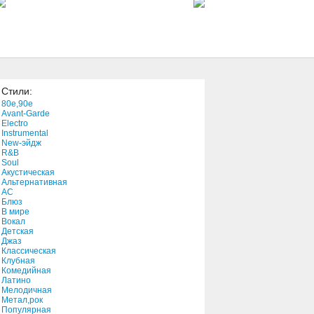
4:59
Unnoticed
4:30
Стили:
Uphill
80e,90e
4:34
Avant-Garde
Electro
Instrumental
New-эйдж
Unleash Hell
R&B
3:29
Soul
Акустическая
Альтернативная
АС
Unashamed
Блюз
В мире
4:22
Вокал
Детская
Джаз
Undeniable
Классическая
Клубная
2:46
Комедийная
Латино
Мелодичная
Untrustable/Pt. 2 (About
Метал,рок
Someone Else)
Популярная