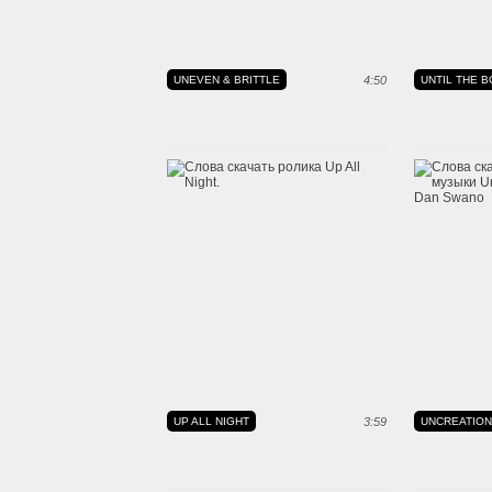
UNEVEN & BRITTLE
4:50
UNTIL THE 
UP ALL NIGHT
3:59
UNCREATION