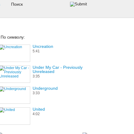
s
По символу:
Uncreation
5:41
Under My Car - Previously
Unreleased
3:35
Underground
3:33
United
4:02
Unsafe