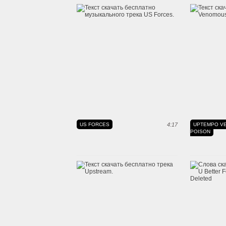
US FORCES
4:17
UPTEMPO V
POISON