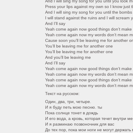
And I will sing my song for you until you look m
Press your lips against my own so I know just 
And I will sing my song for you until the bombs
I will stand against the ruins and I will scream
And I’ll say
Yeah come again now good things don’t make
Yeah come again now my words don’t mean 
Cause soon you’ll be leaving me for another o
You’ll be leaving me for another one
You’ll be leaving me for another one
And you’ll be leaving me
And I’ll say
Yeah come again now good things don’t make
Yeah come again now my words don’t mean 
Yeah come again now good things don’t make
Yeah come again now my words don’t mean 
Текст на русском:
Один, два, три, четыре.
И я буду петь мою песню. ты
Пока солнце тонет в дождь
И его вода, а кровь, которая течет внутри м
И я разминаю позвоночник для вас
До тех пор, пока мои ноги не могут держать