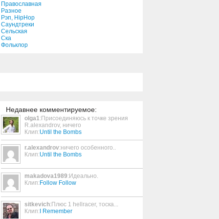
Православная
Разное
Рэп, HipHop
The Girls Of The Night
Саундтреки
Сельская
3:50
Ска
Фольклор
Alone In The World
4:10
Last Man Standing
4:27
Недавнее комментируемое:
olga1
:Присоединяюсь к точке зрения
R.alexandrov, ничего
Minuet
Клип:
Until the Bombs
4:38
r.alexandrov
:ничего особенного..
Клип:
Until the Bombs
Come Tomorrow
4:44
makadova1989
:Идеально.
Клип:
Follow Follow
sitkevich
:Плюс 1 hellracer, тоска...
When I Fall In Love
Клип:
I Remember
3:01