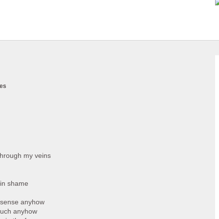
ies
 through my veins
d in shame
 sense anyhow
much anyhow