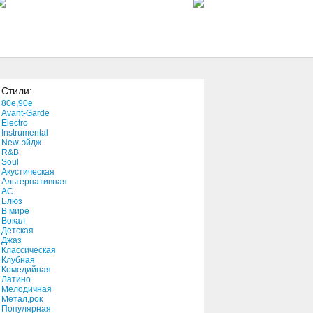
4:19
Shift
5:14
Стили:
His Eye Is On the Sparrow
80e,90e
7:26
Avant-Garde
Electro
Instrumental
New-эйдж
Sewers At The Bottom Of
R&B
The Wishing Well
Soul
3:41
Акустическая
Альтернативная
АС
Ojitos Bonitos
Блюз
В мире
4:12
Вокал
Детская
Джаз
Torn
Классическая
Клубная
4:12
Комедийная
Латино
Мелодичная
Life Is Rhythm
Метал,рок
Популярная
1:51