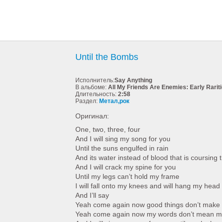
Until the Bombs
Исполнитель:
Say Anything
В альбоме:
All My Friends Are Enemies: Early Rarit
Длительность:
2:58
Раздел:
Метал,рок
Оригинал:
One, two, three, four
And I will sing my song for you
Until the suns engulfed in rain
And its water instead of blood that is coursing
And I will crack my spine for you
Until my legs can’t hold my frame
I will fall onto my knees and will hang my hea
And I’ll say
Yeah come again now good things don’t make
Yeah come again now my words don’t mean 