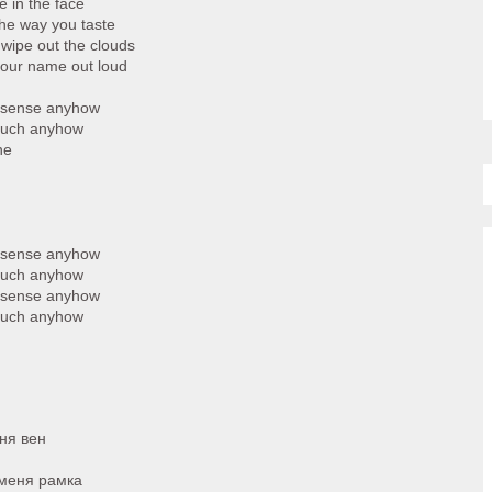
e in the face
the way you taste
 wipe out the clouds
 your name out loud
 sense anyhow
much anyhow
ne
 sense anyhow
much anyhow
 sense anyhow
much anyhow
еня вен
 меня рамка