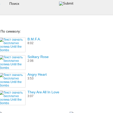
s
По символу:
B.M.F.A.
8:02
Solitary Rose
2:06
Angry Heart
3:53
They Are All In Love
3:07
Solid Gold